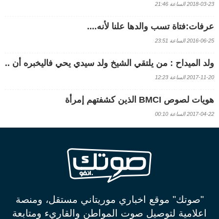
2018-03-23 الساعة 21:46
عرفات:فتاة تسب والدها علنا لأنه....
2016-06-25 الساعة 23:51
ولد الميداح : من يلتقي الشيخ ولد سيدي يحي فاليخبره أن ..
2017-11-20 الساعة 12:23
هويات لصوص BMCI الذين كشفتهم إمرأة
2017-04-22 الساعة 00:10
"صوتك" موقع اخباري موريتاني مستقل، ومنصة
اعلامية لتوصيل صوت المواطن والقاريء ومتابعة