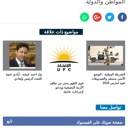
المواطن والدولة.
مواضيع ذات علاقة
الشرطة الوطنية : الوضع
ولد احمد عيشه : أيادي خفية
الأمني مستقر والفيديوهات
اقنعت الرئيس بإبعادي
تعود لمارس 2025
قوى التغيير يحذر من تفاقم
الأزمة المعيشية ويدعو
لإجراءات عاجلة
تواصل معنا
تابع
صفحة صوتك على الفيسبوك