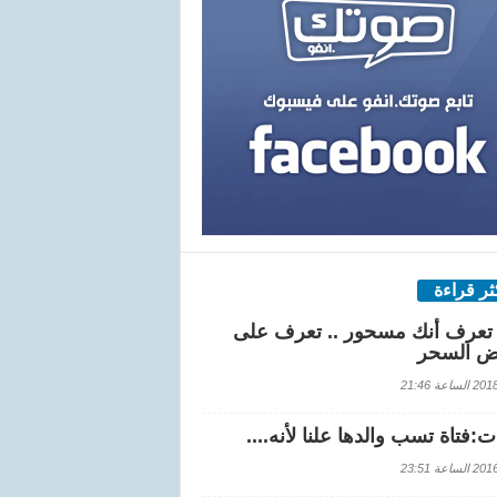
كثر قراءة
تعرف أنك مسحور .. تعرف على
ض السحر
اعة 21:46
:فتاة تسب والدها علنا لأنه....
اعة 23:51