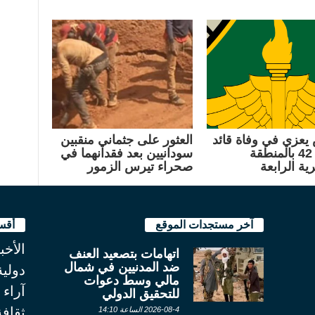
يعزي في وفاة قائد
العثور على جثماني منقبين
الكتيبة 42 بالمنطقة
سودانيين بعد فقدانهما في
ية الرابعة
صحراء تيرس الزمور
آخر مستجدات الموقع
أقس
الأخب
اتهامات بتصعيد العنف
ضد المدنيين في شمال
دولية
مالي وسط دعوات
آراء
للتحقيق الدولي
ثقاف
2026-08-4 الساعة 14:10