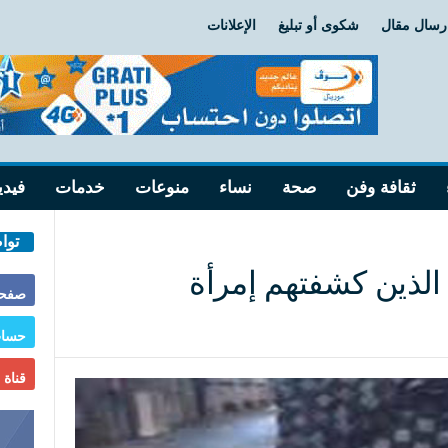
رسال مقال
شكوى أو تبليغ
الإعلانات
ثقافة وفن
صحة
نساء
منوعات
خدمات
فيدي
توا
صفحة
حساب
قناة