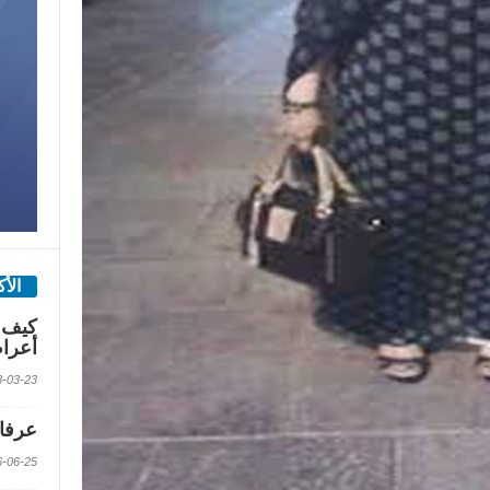
الأ
كيف 
أعرا
2018-03-23 الس
عرفات
2016-06-25 الس