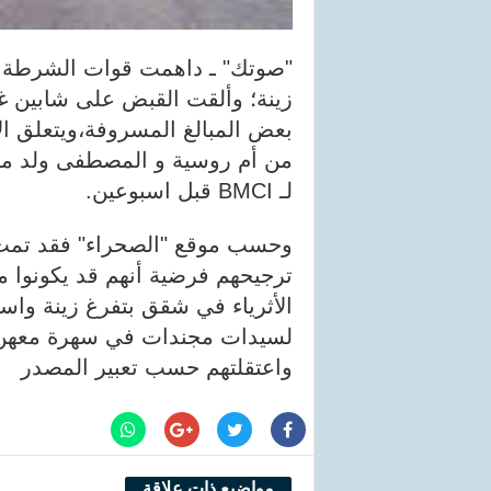
"صوتك" ـ داهمت قوات الشرطة 
زينة؛ وألقت القبض على شابين غ
بعض المبالغ المسروفة،ويتعلق ال
من أم روسية و المصطفى ولد محم
لـ BMCI قبل اسبوعين.
وحسب موقع "الصحراء" فقد تمت ال
ترجيحهم فرضية أنهم قد يكونوا من
الأثرياء في شقق بتفرغ زينة واس
لسيدات مجندات في سهرة معهن 
واعتقلتهم حسب تعبير المصدر
مواضيع ذات علاقة