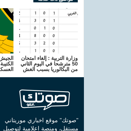
وزارة التربية : إلغاء امتحان
الجيش 
50 مترشحا في اليوم الثاني
من البكالوريا بسبب الغش
العسكر
"صوتك" موقع اخباري موريتاني
مستقل، ومنصة اعلامية لتوصيل