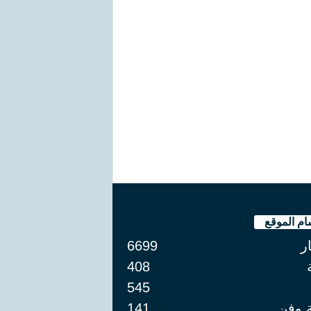
ام الموقع
ار
6699
408
545
ة وفن
141