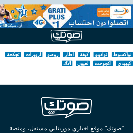
نواكشوط
نواذيبو
كيفة
أطار
روصو
ازويرات
تجكجة
كيهيدي
اكجوجت
لعيون
ألاك
"صوتك" موقع اخباري موريتاني مستقل، ومنصة