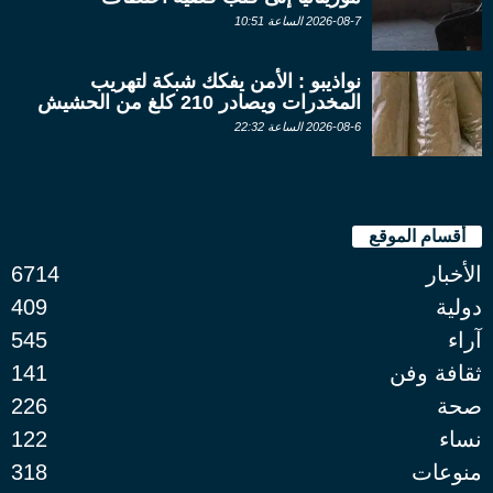
2026-08-7 الساعة 10:51
نواذيبو : الأمن يفكك شبكة لتهريب
المخدرات ويصادر 210 كلغ من الحشيش
2026-08-6 الساعة 22:32
أقسام الموقع
الأخبار
6714
دولية
409
آراء
545
ثقافة وفن
141
صحة
226
نساء
122
منوعات
318