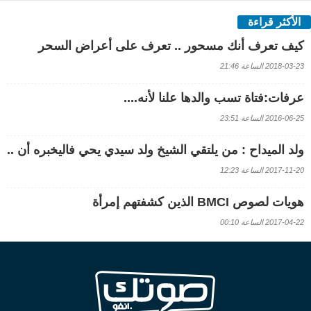
الأكثر قراءة
كيف تعرف أنك مسحور .. تعرف على أعراض السحر
2018-03-23 الساعة 21:46
عرفات:فتاة تسب والدها علنا لأنه....
2016-06-25 الساعة 23:51
ولد الميداح : من يلتقي الشيخ ولد سيدي يحي فاليخبره أن ..
2017-11-20 الساعة 12:23
هويات لصوص BMCI الذين كشفتهم إمرأة
2017-04-22 الساعة 00:10