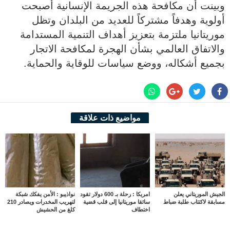
وبينت أن مكافحة هذه الجريمة الإنسانية أصبحت
أولوية وهدفاً مشتركاً للعديد من البلدان وتظل
موريتانيا ملتزمة بتعزيز أهداف التنمية المستدامة
والاتفاق العالمي بشأن الهجرة لمكافحة الاتجار
بجميع أشكاله، ووضع سياسات للوقاية والحماية.
مواضيع ذات علاقة
الجيش الموريتاني يعلن
امريكا : رحلة بـ 600 دولار تقود
نواذيبو : الأمن يفكك شبكة
مسابقة لاكتتاب طلبة ضباط
سائقا موريتانيا إلى قلب قضية
لتهريب المخدرات ويصادر 210
اختطاف
كلغ من الحشيش