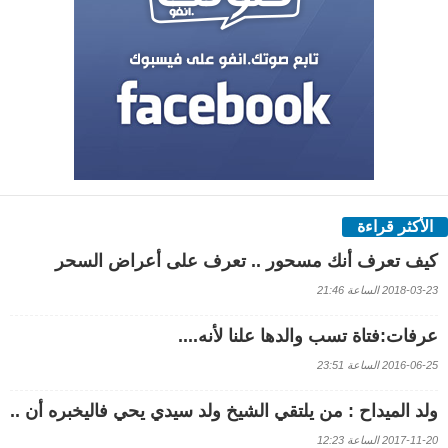
الأكثر قراءة
كيف تعرف أنك مسحور .. تعرف على أعراض السحر
2018-03-23 الساعة 21:46
عرفات:فتاة تسب والدها علنا لأنه....
2016-06-25 الساعة 23:51
ولد الميداح : من يلتقي الشيخ ولد سيدي يحي فاليخبره أن ..
2017-11-20 الساعة 12:23