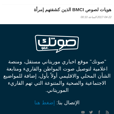
هويات لصوص BMCI الذين كشفتهم إمرأة
2017-04-22 الساعة 00:10
"صوتك" موقع اخباري موريتاني مستقل، ومنصة
اعلامية لتوصيل صوت المواطن والقاريء ومتابعة
الشأن المحلي والاقليمي أولاً بأول، إضافة للمواضيع
الاجتماعية والصحية والمتنوعة التي تهم القاريء
الموريتاني.
الإتصال بنا:
إضغط هنا