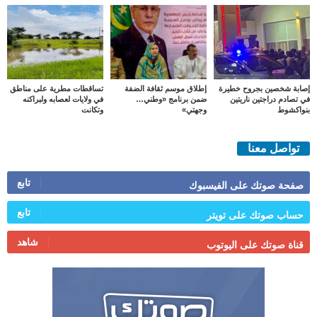
إصابة شخصين بجروح خطيرة
إطلاق موسم ثقافة الضفة
تساقطات مطرية على مناطق
في تصادم دراجتين ناريتين
ضمن برنامج «وطني…
في ولايات لعصابه ولبراكنه
بنواكشوط
وجهتي»
وتكانت
تواصل معنا
تابع
صفحة صوتك على الفيسبوك
تابع
حساب صوتك على تويتر
شاهد
قناة صوتك على اليوتوب