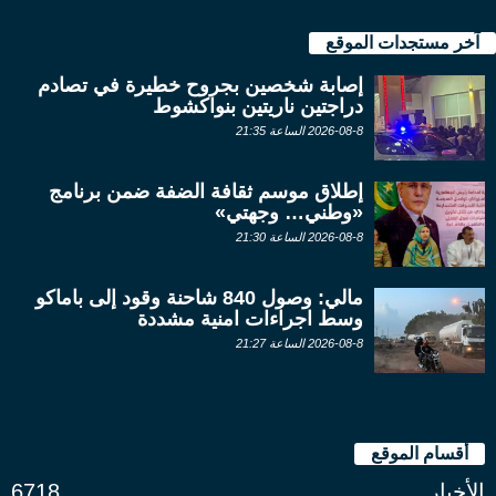
آخر مستجدات الموقع
إصابة شخصين بجروح خطيرة في تصادم
دراجتين ناريتين بنواكشوط
2026-08-8 الساعة 21:35
إطلاق موسم ثقافة الضفة ضمن برنامج
«وطني… وجهتي»
2026-08-8 الساعة 21:30
مالي: وصول 840 شاحنة وقود إلى باماكو
وسط اجراءات امنية مشددة
2026-08-8 الساعة 21:27
أقسام الموقع
الأخبار
6718