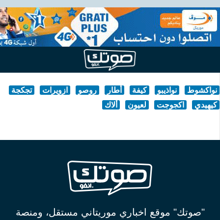
نواكشوط
نواذيبو
كيفة
أطار
روصو
ازويرات
تجكجة
كيهيدي
اكجوجت
لعيون
ألاك
"صوتك" موقع اخباري موريتاني مستقل، ومنصة