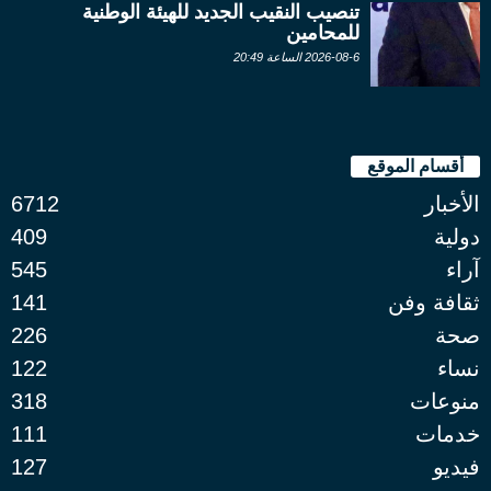
تنصيب النقيب الجديد للهيئة الوطنية
للمحامين
2026-08-6 الساعة 20:49
أقسام الموقع
الأخبار
6712
دولية
409
آراء
545
ثقافة وفن
141
صحة
226
نساء
122
منوعات
318
خدمات
111
فيديو
127