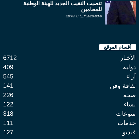
تنصيب النقيب الجديد للهيئة الوطنية
للمحامين
2026-08-6 الساعة 20:49
أقسام الموقع
الأخبار
6712
دولية
409
آراء
545
ثقافة وفن
141
صحة
226
نساء
122
منوعات
318
خدمات
111
فيديو
127