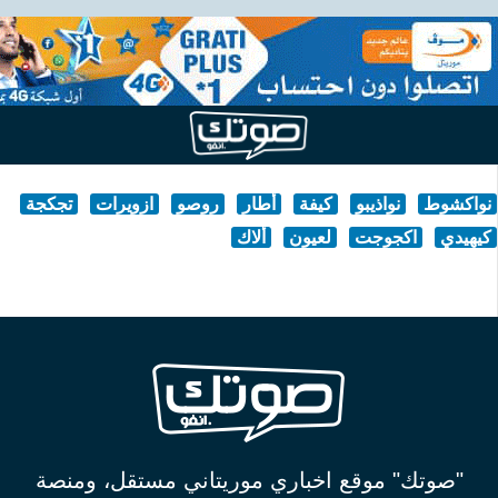
نواكشوط
نواذيبو
كيفة
أطار
روصو
ازويرات
تجكجة
كيهيدي
اكجوجت
لعيون
ألاك
"صوتك" موقع اخباري موريتاني مستقل، ومنصة