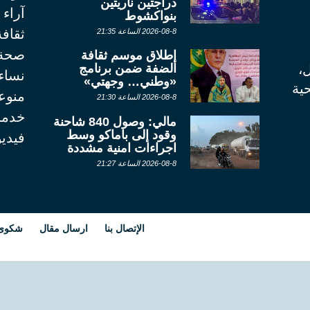
دراجتين ناريتين
آراء
بنواكشوط
ثقاف
2026-08-8 الساعة 21:35
صحة
إطلاق موسم ثقافة
الضفة ضمن برنامج
ل،
نساء
«وطني… وجهتي»
ية
منوع
2026-08-8 الساعة 21:30
خدما
مالي: وصول 840 شاحنة
وقود إلى باماكو وسط
فيديو
اجراءات امنية مشددة
2026-08-8 الساعة 21:27
الإتصال بنا
ارسال مقال
شكوى أ