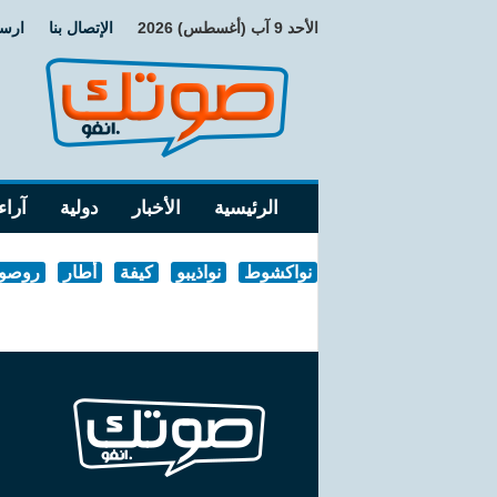
الأحد 9 آب (أغسطس) 2026
الإتصال بنا
ارسا
الرئيسية
الأخبار
دولية
آراء
نواكشوط
نواذيبو
كيفة
أطار
روصو