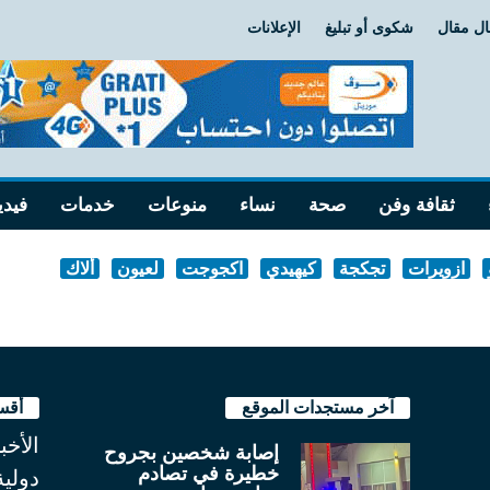
ل مقال
شكوى أو تبليغ
الإعلانات
ثقافة وفن
صحة
نساء
منوعات
خدمات
فيدي
ازويرات
تجكجة
كيهيدي
اكجوجت
لعيون
ألاك
آخر مستجدات الموقع
أقس
الأخب
إصابة شخصين بجروح
خطيرة في تصادم
دولية