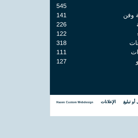
545
ة وفن
141
226
122
ات
318
ت
111
127
و تبليغ
الإعلانات
Hacen Custom Webdesign