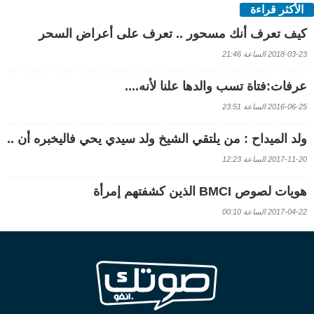
الأكثر قراءة
كيف تعرف أنك مسحور .. تعرف على أعراض السحر
2018-03-23 الساعة 21:46
عرفات:فتاة تسب والدها علنا لأنه....
2016-06-25 الساعة 23:51
ولد الميداح : من يلتقي الشيخ ولد سيدي يحي فاليخبره أن ..
2017-11-20 الساعة 12:23
هويات لصوص BMCI الذين كشفتهم إمرأة
2017-04-22 الساعة 00:10