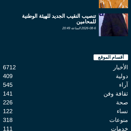
تنصيب النقيب الجديد للهيئة الوطنية
للمحامين
2026-08-6 الساعة 20:49
أقسام الموقع
الأخبار
6712
دولية
409
آراء
545
ثقافة وفن
141
صحة
226
نساء
122
منوعات
318
خدمات
111