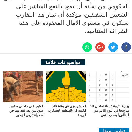
الحكومي من شأنه أن يعود بالنفع المباشر على
الشعبين الشقيقين، مؤكدة أن ثمار هذا التقارب
ستكون في مستوى الآمال المعقودة على هذه
الشراكة المتنامية.
مواضيع ذات علاقة
وزارة التربية : إلغاء امتحان 50
الجيش يعزي في وفاة قائد
العثور على جثماني منقبين
مترشحا في اليوم الثاني من
الكتيبة 42 بالمنطقة العسكرية
سودانيين بعد فقدانهما في
البكالوريا بسبب الغش
الرابعة
صحراء تيرس الزمور
تواصل معنا