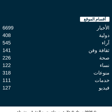
أقسام الموقع
الأخبار
6699
دولية
408
آراء
545
ثقافة وفن
141
صحة
226
نساء
122
منوعات
318
خدمات
111
فيديو
127
© 2026 صوتك ® علامة مسجلة، جميع الحقوق محفوظة.