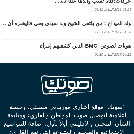
عرفات:فتاة تسب والدها علنا لأنه....
2016-06-25 الساعة 23:51
ولد الميداح : من يلتقي الشيخ ولد سيدي يحي فاليخبره أن ..
2017-11-20 الساعة 12:23
هويات لصوص BMCI الذين كشفتهم إمرأة
2017-04-22 الساعة 00:10
"صوتك" موقع اخباري موريتاني مستقل، ومنصة
اعلامية لتوصيل صوت المواطن والقاريء ومتابعة
الشأن المحلي والاقليمي أولاً بأول، إضافة للمواضيع
الاجتماعية والصحية والمتنوعة التي تهم القاريء