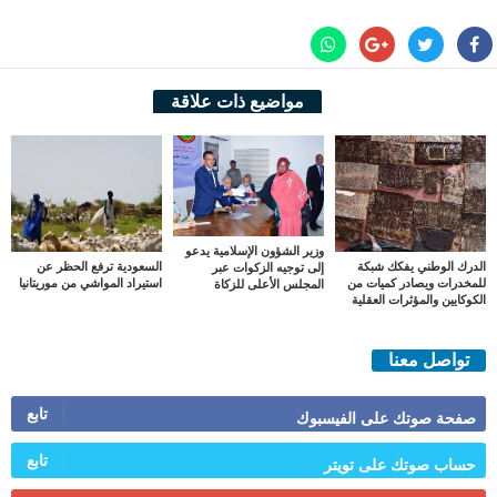
مواضيع ذات علاقة
وزير الشؤون الإسلامية يدعو
الدرك الوطني يفكك شبكة
السعودية ترفع الحظر عن
إلى توجيه الزكوات عبر
للمخدرات ويصادر كميات من
استيراد المواشي من موريتانيا
المجلس الأعلى للزكاة
الكوكايين والمؤثرات العقلية
تواصل معنا
تابع
صفحة صوتك على الفيسبوك
تابع
حساب صوتك على تويتر