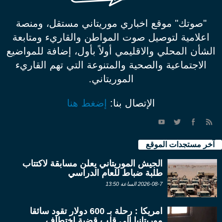
"صوتك" موقع اخباري موريتاني مستقل، ومنصة
اعلامية لتوصيل صوت المواطن والقاريء ومتابعة
الشأن المحلي والاقليمي أولاً بأول، إضافة للمواضيع
الاجتماعية والصحية والمتنوعة التي تهم القاريء
الموريتاني.
الإتصال بنا:
إضغط هنا
آخر مستجدات الموقع
الجيش الموريتاني يعلن مسابقة لاكتتاب
طلبة ضباط للعام الدراسي
2026-08-7 الساعة 13:50
امريكا : رحلة بـ 600 دولار تقود سائقا
موريتانيا إلى قلب قضية اختطاف