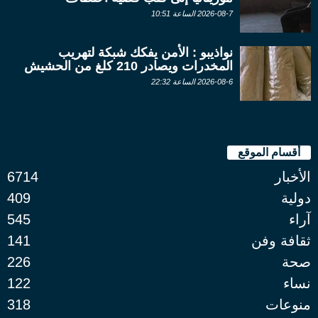
2026-08-7 الساعة 10:51
نواذيبو : الأمن يفكك شبكة لتهريب
المخدرات ويصادر 210 كلغ من الحشيش
2026-08-6 الساعة 22:32
أقسام الموقع
الأخبار
6714
دولية
409
آراء
545
ثقافة وفن
141
صحة
226
نساء
122
منوعات
318