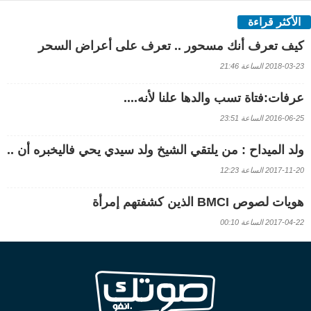
الأكثر قراءة
كيف تعرف أنك مسحور .. تعرف على أعراض السحر
2018-03-23 الساعة 21:46
عرفات:فتاة تسب والدها علنا لأنه....
2016-06-25 الساعة 23:51
ولد الميداح : من يلتقي الشيخ ولد سيدي يحي فاليخبره أن ..
2017-11-20 الساعة 12:23
هويات لصوص BMCI الذين كشفتهم إمرأة
2017-04-22 الساعة 00:10