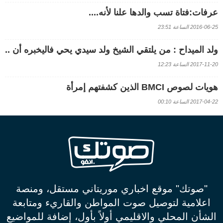
عرفات:فتاة تسب والدها علنا لأنه....
2016-06-25 الساعة 23:51
ولد الميداح : من يلتقي الشيخ ولد سيدي يحي فاليخبره أن ..
2017-11-20 الساعة 12:23
هويات لصوص BMCI الذين كشفتهم إمرأة
2017-04-22 الساعة 00:10
"صوتك" موقع اخباري موريتاني مستقل، ومنصة
اعلامية لتوصيل صوت المواطن والقاريء ومتابعة
الشأن المحلي والاقليمي أولاً بأول، إضافة للمواضيع