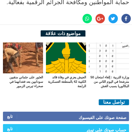
حماية المواطنين ومكافحة الجرائم الرقمية بفعالية.
مواضيع ذات علاقة
وزارة التربية : إلغاء امتحان 50
الجيش يعزي في وفاة قائد
العثور على جثماني منقبين
مترشحا في اليوم الثاني من
الكتيبة 42 بالمنطقة العسكرية
سودانيين بعد فقدانهما في
البكالوريا بسبب الغش
الرابعة
صحراء تيرس الزمور
تواصل معنا
تابع
صفحة صوتك على الفيسبوك
تابع
حساب صوتك على تويتر