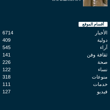
أقسام الموقع
الأخبار
6714
دولية
409
آراء
545
ثقافة وفن
141
صحة
226
نساء
122
منوعات
318
خدمات
111
فيديو
127