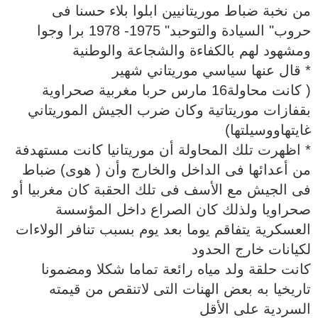
من نخبة ضباط موريتانيين ابلوا بلاء حسنا فى
حروب" السيادة والتوحبد" 1975- 1978 برا وجوا
ومشهود لهم بالكفاءة والشجاعة والوطنية
* قال عنها سياسي موريتاني شهير
( كانت محاولة16 مارس حربا مغربية صحراوية
بقفازات موريتاتية وكان ضرب الجيش الموريتاني
غايتهاووسيلتها)
* اظهرت تلك المحاولة أن موريتانيا كانت مستهدفة
من أعدائها فى الداخل والخارج وأن ( هوى) ضباط
فى الجيش مع الأسف فى تلك الحقبة كان مغربيا أو
صحراويا ولذلك كان الصراع داخل المؤسسة
العسكرية يتفاقم يوما بعد يوم بسبب تنافر الولاءات
لكيانات خارج الحدود
كانت حلقة ولد مياه رائعة تماما شكلا ومضمونا
تاريخيا به بعض الهنات التى لاتنقص من قيمته
السردية على الأقل