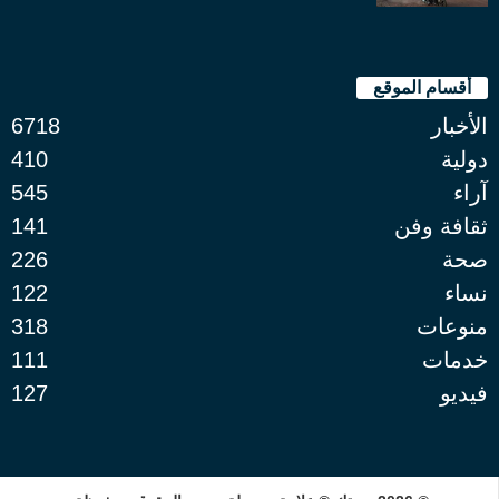
أقسام الموقع
الأخبار
6718
دولية
410
آراء
545
ثقافة وفن
141
صحة
226
نساء
122
منوعات
318
خدمات
111
فيديو
127