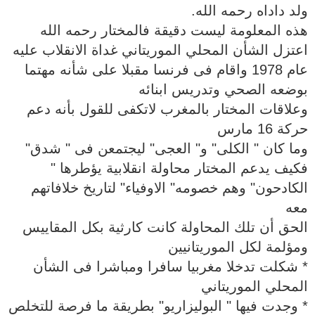
ولد داداه رحمه الله.
هذه المعلومة ليست دقيقة فالمختار رحمه الله
اعتزل الشأن المحلي الموريتاني غداة الانقلاب عليه
عام 1978 واقام فى فرنسا مقبلا على شأنه مهتما
بوضعه الصحي وتدريس ابنائه
وعلاقات المختار بالمغرب لاتكفى للقول بأنه دعم
حركة 16 مارس
وما كان " الكلى" و" العجى" ليجتمعن فى " شدق"
فكيف يدعم المختار محاولة انقلابية يؤطرها "
الكادحون" وهم خصومه" الاوفياء" لتاريخ خلافاتهم
معه
الحق أن تلك المحاولة كانت كارثية بكل المقاييس
ومؤلمة لكل الموريتانيين
* شكلت تدخلا مغربيا سافرا ومباشرا فى الشأن
المحلي الموريتاني
* وجدت فيها " البوليزاريو" بطريقة ما فرصة للتخلص