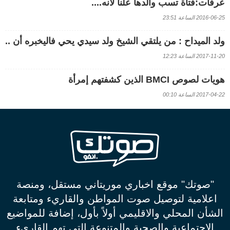
عرفات:فتاة تسب والدها علنا لأنه....
2016-06-25 الساعة 23:51
ولد الميداح : من يلتقي الشيخ ولد سيدي يحي فاليخبره أن ..
2017-11-20 الساعة 12:23
هويات لصوص BMCI الذين كشفتهم إمرأة
2017-04-22 الساعة 00:10
"صوتك" موقع اخباري موريتاني مستقل، ومنصة
اعلامية لتوصيل صوت المواطن والقاريء ومتابعة
الشأن المحلي والاقليمي أولاً بأول، إضافة للمواضيع
الاجتماعية والصحية والمتنوعة التي تهم القاريء