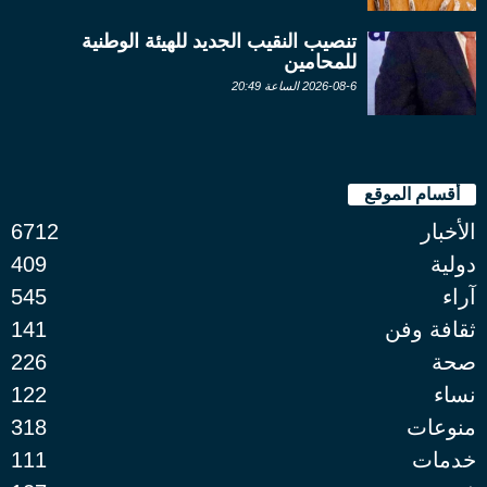
تنصيب النقيب الجديد للهيئة الوطنية
للمحامين
2026-08-6 الساعة 20:49
أقسام الموقع
الأخبار
6712
دولية
409
آراء
545
ثقافة وفن
141
صحة
226
نساء
122
منوعات
318
خدمات
111