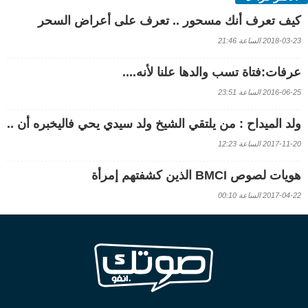
كيف تعرف أنك مسحور .. تعرف على أعراض السحر
2018-03-23 الساعة 21:46
عرفات:فتاة تسب والدها علنا لأنه....
2016-06-25 الساعة 23:51
ولد الميداح : من يلتقي الشيخ ولد سيدي يحي فاليخبره أن ..
2017-11-20 الساعة 12:23
هويات لصوص BMCI الذين كشفتهم إمرأة
2017-04-22 الساعة 00:10