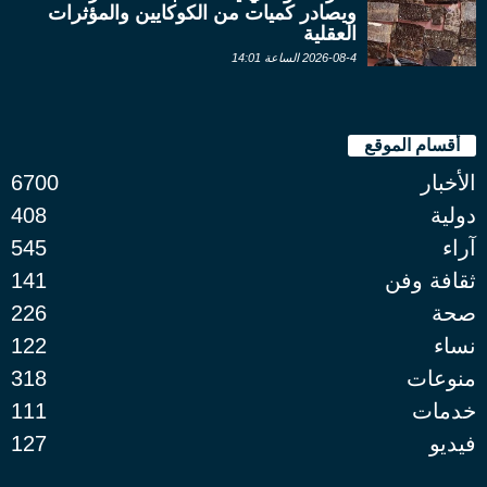
ويصادر كميات من الكوكايين والمؤثرات
العقلية
2026-08-4 الساعة 14:01
أقسام الموقع
الأخبار
6700
دولية
408
آراء
545
ثقافة وفن
141
صحة
226
نساء
122
منوعات
318
خدمات
111
فيديو
127