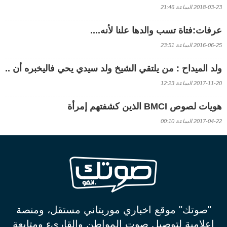
2018-03-23 الساعة 21:46
عرفات:فتاة تسب والدها علنا لأنه....
2016-06-25 الساعة 23:51
ولد الميداح : من يلتقي الشيخ ولد سيدي يحي فاليخبره أن ..
2017-11-20 الساعة 12:23
هويات لصوص BMCI الذين كشفتهم إمرأة
2017-04-22 الساعة 00:10
"صوتك" موقع اخباري موريتاني مستقل، ومنصة
اعلامية لتوصيل صوت المواطن والقاريء ومتابعة