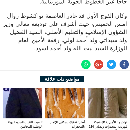
حاجا عبر الخطوط الجوية الموريتانية.
وكان الفوج الأول قد غادر العاصمة نواكشوط زوال
أمس الخميس، حيث أشرف على توديعه معالي وزير
الشؤون الإسلامية والتعليم الأصلي، السيد الفضيل
ولد سيداتي ولد أحمد لولي، رفقة الأمين العام
للوزارة السيد بيت الله ولد أحمد لسود.
مواضيع ذات علاقة
نواذيبو : الأمن يفكك شبكة
أطار: تفكيك شبكتين للإتجار
تنصيب النقيب الجديد للهيئة
لتهريب المخدرات ويصادر 210
بالمخدرات
الوطنية للمحامين