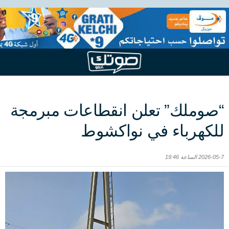
“صوملك” تعلن انقطاعات مبرمجة
للكهرباء في نواكشوط
2026-05-7 الساعة 19:46