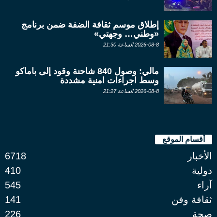
إطلاق موسم ثقافة الضفة ضمن برنامج
«وطني… وجهتي»
2026-08-8 الساعة 21:30
مالي: وصول 840 شاحنة وقود إلى باماكو
وسط اجراءات امنية مشددة
2026-08-8 الساعة 21:27
أقسام الموقع
الأخبار
6718
دولية
410
آراء
545
ثقافة وفن
141
صحة
226