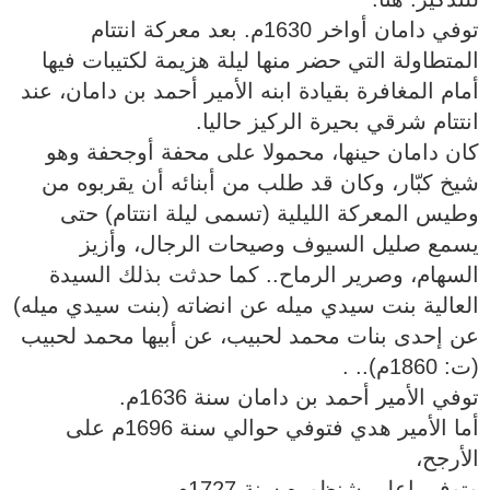
توفي دامان أواخر 1630م. بعد معركة انتتام
المتطاولة التي حضر منها ليلة هزيمة لكتيبات فيها
أمام المغافرة بقيادة ابنه الأمير أحمد بن دامان، عند
انتتام شرقي بحيرة الركيز حاليا.
كان دامان حينها، محمولا على محفة أوجحفة وهو
شيخ كبّار، وكان قد طلب من أبنائه أن يقربوه من
وطيس المعركة الليلية (تسمى ليلة انتتام) حتى
يسمع صليل السيوف وصيحات الرجال، وأزيز
السهام، وصرير الرماح.. كما حدثت بذلك السيدة
العالية بنت سيدي ميله عن انضاته (بنت سيدي ميله)
عن إحدى بنات محمد لحبيب، عن أبيها محمد لحبيب
(ت: 1860م).. .
توفي الأمير أحمد بن دامان سنة 1636م.
أما الأمير هدي فتوفي حوالي سنة 1696م على
الأرجح،
وتوفي اعلي شنظوره سنة 1727م.