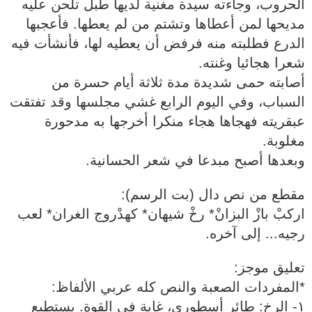
الحروب، وجاءته سيدة مغنية لديها طبل تلحن عليه
مديحها لمن أعطاها وتشتم من لم يعطها. فأعجبها
الدرع فطلبته منه فرفض أن يعطيه لها، فأنشأت فيه
شعرا هجائيا وغنته.
أصابته حمى شديدة مدة ثلاثة أيام حسرة من
السباب، وفي اليوم الرابع غشي مجلسها وقد تفتقت
عبقريته فهجاها هجاء منكرا أخرجها به مدحورة
مغلوبة.
وبعدها أصبح مبدعا في شعر الحسانية.
مقطع من نص دال (بت الرسم):
اركبْ بازْ البزانْ* رخْ شيهان* كهدْروج الغران* لعب
رجيه... إلى آخره.
تعليق موجز:
*المفردات الصعبة والنص كله عربي الألفاظ:
١- الرخ: طائر أسطوري، غاية في القوة. يستطيع