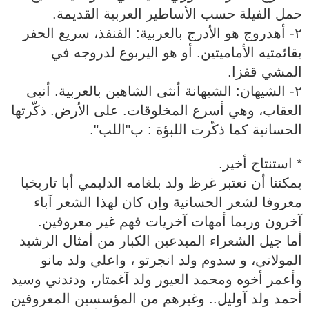
حمل الفيلة حسب الأساطير العربية القديمة.
٢- أهدروج هو الأدرج بالعربية: القنفذ، سريع الحفر
بقائمتيه الأماميتين. أو هو اليربوع لدروجه في
المشي قفزا.
٢- الشيهان: الشيهانة أنثى الشاهين بالعربية. أنيى
العقاب، وهي أسرع المخلوقات. على الأرض. ذكّرتها
الحسانية كما ذكّرت اللبؤة : ب"اللب".
* استنتاج أخير.
يمكننا أن نعتبر غرظ ولد بلغامه الدليمي أبا تاريخيا
معروفا لشعر الحسانية وإن كان لهذا الشعر آباء
آخرون وربما أمهات آخريات فهم غير معروفين.
أما جيل الشعراء المبدعين الكبار من أمثال الرشيد
المولاتي، و سدوم ولد انجرتو ، واعلي ولد مانو
وأعمر أخوه ومحمد العيور ولد آغمتار، ودندني وسيد
أحمد ولد آوليل.. وغيرهم من المؤسسين المعروفين