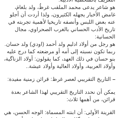
هو شاعر يدعى محمد الملقب غرظُ، ولد بلغامَ،
غامض الأخبار يجهله الكثيرون، ولذا أردت أن أجلو
عنه بعض اللبس وأنصفه تاريخيا لأهمية تجربته في
تاريخ الأدب الحساني بالغرب الصحراوي، مجال
الحسانية:
هو رجل من أولاد ادليم ولد أحمد (اودي) ولد حسان.
ربما تكون نسبته إلى أمه أو مرضعته كما درج عليه
بنو حسان في ذلك العهد، كما يقولون: أولاد الزناگية،
وأولاد العربية، وأولاد العالية وأولاد عيشة..
–
التاريخ التقريبي لعصر غرظ: قرائن زمنية مفيدة:
يمكن أن نحدد التاريخ التقريبي لهذا الشاعر بعدة
قرائن، من أهمها ثلاث:
القرينة الأولى: أن ابنته المسماة: الوجه الحسن، هي