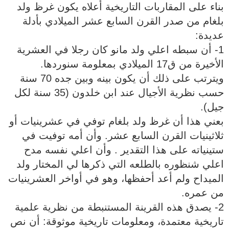
بناء على المقاربات التاريخية أعلاه يكون غرظ ولد
بلغام من صدر القرن السابع عشر الميلادي بأدلة
عديدة:
1- أن سبطه اعلي ولد مانو كان رجلا في العشرية
الأخيرة من ق17 الميلادي بمعلومة سنوردها.
ويترتب على ذلك أن يكون بينه وبين جده 70 سنة
حسب نظرية الأجيال عند ابن خلدون (35 سنة لكل
جيل).
بعني هذا أن غرظ ولد بلغام توفي في عشرينيات أو
ثلاثينيات القرن السابع عشر. وأن أمه توفيت في
ستينياته على هذا التقدير . وأن اعلي نفسه مدح
اعلي شنظوره بالطلعه التي ذكرها لي المختار ولد
الميداح ولم أعد أحفظها، وهو في أواخر العشرينيات
من عمره.
2- يصدق هذه القرينة المستنبطة من نظرية علمية
تاريخية معتمدة، ومعلومات تاريخية موثوقة: أن نص