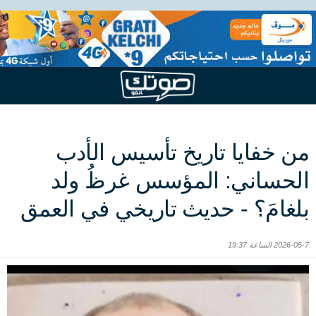
من خفايا تاريخ تأسيس الأدب
الحساني: المؤسس غرظُ ولد
بلغامَ؟ - حديث تاريخي في العمق
2026-05-7 الساعة 19:37