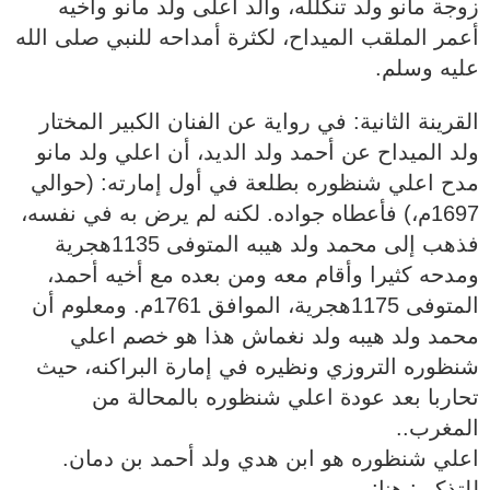
زوجة مانو ولد تنگلله، والد اعلى ولد مانو وأخيه
أعمر الملقب الميداح، لكثرة أمداحه للنبي صلى الله
عليه وسلم.
القرينة الثانية: في رواية عن الفنان الكبير المختار
ولد الميداح عن أحمد ولد الديد، أن اعلي ولد مانو
مدح اعلي شنظوره بطلعة في أول إمارته: (حوالي
1697م،) فأعطاه جواده. لكنه لم يرض به في نفسه،
فذهب إلى محمد ولد هيبه المتوفى 1135هجرية
ومدحه كثيرا وأقام معه ومن بعده مع أخيه أحمد،
المتوفى 1175هجرية، الموافق 1761م. ومعلوم أن
محمد ولد هيبه ولد نغماش هذا هو خصم اعلي
شنظوره التروزي ونظيره في إمارة البراكنه، حيث
تحاربا بعد عودة اعلي شنظوره بالمحالة من
المغرب..
اعلي شنظوره هو ابن هدي ولد أحمد بن دمان.
للتذكير: هنا: