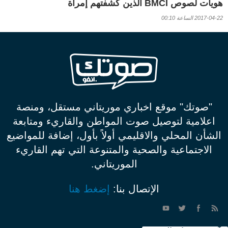
هويات لصوص BMCI الذين كشفتهم إمرأة
2017-04-22 الساعة 00:10
"صوتك" موقع اخباري موريتاني مستقل، ومنصة
اعلامية لتوصيل صوت المواطن والقاريء ومتابعة
الشأن المحلي والاقليمي أولاً بأول، إضافة للمواضيع
الاجتماعية والصحية والمتنوعة التي تهم القاريء
الموريتاني.
الإتصال بنا:
إضغط هنا