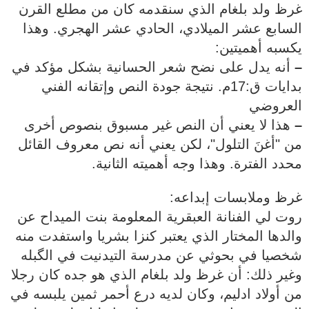
غرظ ولد بلغام الذي سنقدمه كان من مطلع القرن
السابع عشر الميلادي، الحادي عشر الهجري. وهذا
يكسبه أهميتين:
–
أنه يدل على نضح شعر الحسانية بشكل مؤكد في
بدايات ق:17م. نتيجة جودة النص وإتقانه الفني
العروضي
–
هذا لا يعني أن النص غير مسبوق بنصوص أخرى
من "أغنَ التلول"، لكن يعني أنه نص معروف القائل
محدد الفترة. وهذا وجه أهميته الثانية.
غرظ وملابسات إبداعه:
روت لي الفنانة العبقرية المعلومة بنت الميداح عن
والدها المختار الذي يعتبر كنزا بشريا واستفدت منه
شخصيا في بحوثي عن مدرسة التيدنيت في الگبله
وغير ذلك: أن غرظ ولد بلغام الذي هو جده كان رجلا
من أولاد ادليم، وكان لديه درع أحمر ثمين يلبسه في