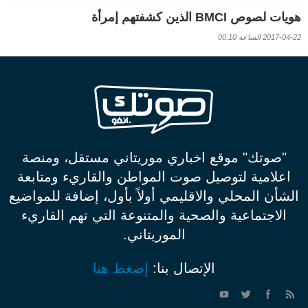
هويات لصوص BMCI الذين كشفتهم إمرأة
2017-04-22 الساعة 00:10
"صوتك" موقع اخباري موريتاني مستقل، ومنصة
اعلامية لتوصيل صوت المواطن والقاريء ومتابعة
الشأن المحلي والاقليمي أولاً بأول، إضافة للمواضيع
الاجتماعية والصحية والمتنوعة التي تهم القاريء
الموريتاني.
الإتصال بنا:
إضغط هنا