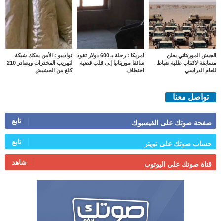
الجيش الموريتاني يعلن
امريكا : رحلة بـ 600 دولار تقود
نواذيبو : الأمن يفكك شبكة
مسابقة لاكتتاب طلبة ضباط
سائقا موريتانيا إلى قلب قضية
لتهريب المخدرات ويصادر 210
للعام الدراسي
اختطاف
كلغ من الحشيش
تواصل معنا
تابع
صفحة صوتك على الفيسبوك
تابع
حساب صوتك على تويتر
شاهد
قناة صوتك على اليوتوب