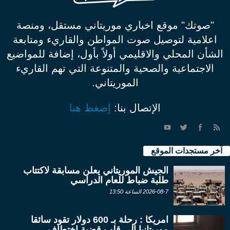
"صوتك" موقع اخباري موريتاني مستقل، ومنصة
اعلامية لتوصيل صوت المواطن والقاريء ومتابعة
الشأن المحلي والاقليمي أولاً بأول، إضافة للمواضيع
الاجتماعية والصحية والمتنوعة التي تهم القاريء
الموريتاني.
الإتصال بنا:
إضغط هنا
آخر مستجدات الموقع
الجيش الموريتاني يعلن مسابقة لاكتتاب
طلبة ضباط للعام الدراسي
2026-08-7 الساعة 13:50
امريكا : رحلة بـ 600 دولار تقود سائقا
موريتانيا إلى قلب قضية اختطاف