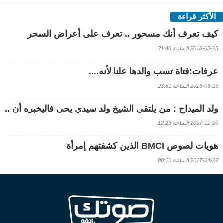
الأكثر قراءة
كيف تعرف أنك مسحور .. تعرف على أعراض السحر
2018-03-23 الساعة 21:46
عرفات:فتاة تسب والدها علنا لأنه....
2016-06-25 الساعة 23:51
ولد الميداح : من يلتقي الشيخ ولد سيدي يحي فاليخبره أن ..
2017-11-20 الساعة 12:23
هويات لصوص BMCI الذين كشفتهم إمرأة
2017-04-22 الساعة 00:10