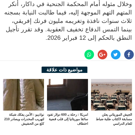
وخلال مثوله أمام المحكمة الجنحية في داكار، أنكر
المتهم التهم الموجهة إليه، فيما طالبت النيابة بسجنه
ثلاث سنوات نافذة وتغريمه مليون فرنك إفريقي،
بينما التمس الدفاع تخفيف العقوبة. وقد تقرر تأجيل
النطق بالحكم إلى 12 فبراير 2026.
مواضيع ذات علاقة
الجيش الموريتاني يعلن
امريكا : رحلة بـ 600 دولار تقود
نواذيبو : الأمن يفكك شبكة
مسابقة لاكتتاب طلبة ضباط
سائقا موريتانيا إلى قلب قضية
لتهريب المخدرات ويصادر 210
للعام الدراسي
اختطاف
كلغ من الحشيش