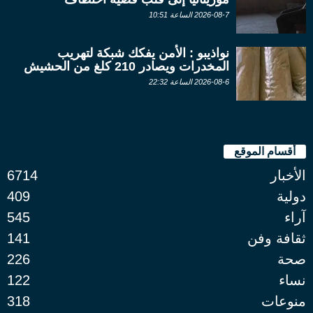
2026-08-7 الساعة 10:51
نواذيبو : الأمن يفكك شبكة لتهريب
المخدرات ويصادر 210 كلغ من الحشيش
2026-08-6 الساعة 22:32
أقسام الموقع
الأخبار
6714
دولية
409
آراء
545
ثقافة وفن
141
صحة
226
نساء
122
منوعات
318