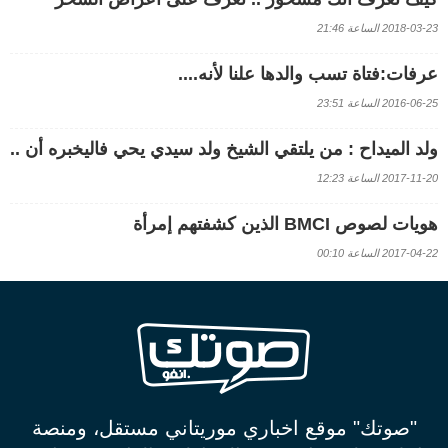
2018-03-23 الساعة 21:46
عرفات:فتاة تسب والدها علنا لأنه....
2016-06-25 الساعة 23:51
ولد الميداح : من يلتقي الشيخ ولد سيدي يحي فاليخبره أن ..
2017-11-20 الساعة 12:23
هويات لصوص BMCI الذين كشفتهم إمرأة
2017-04-22 الساعة 00:10
"صوتك" موقع اخباري موريتاني مستقل، ومنصة