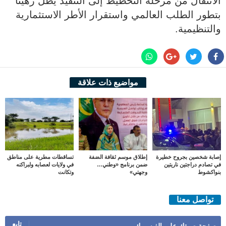
الانتقال من مرحلة التخطيط إلى التنفيذ يظل رهينا
بتطور الطلب العالمي واستقرار الأطر الاستثمارية
والتنظيمية.
مواضيع ذات علاقة
إصابة شخصين بجروح خطيرة
إطلاق موسم ثقافة الضفة
تساقطات مطرية على مناطق
في تصادم دراجتين ناريتين
ضمن برنامج «وطني…
في ولايات لعصابه ولبراكنه
بنواكشوط
وجهتي»
وتكانت
تواصل معنا
تابع