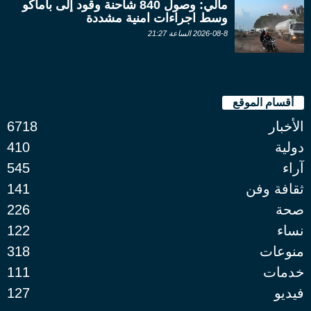
مالي: وصول 840 شاحنة وقود إلى باماكو
وسط اجراءات امنية مشددة
2026-08-8 الساعة 21:27
أقسام الموقع
الأخبار
6718
دولية
410
آراء
545
ثقافة وفن
141
صحة
226
نساء
122
منوعات
318
خدمات
111
فيديو
127