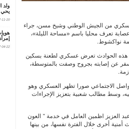
ولد ا
يحي ف
2017-11-20 الس
سكري من الجيش الوطني وشيخ مسن، جراء
صابة تعرف محليا باسم «مساحة الليلة»،
إمرأة
مة نواكشوط.
2017-04-22 الس
ن هذه الحوادث تعرض عسكري لطعنة بسكين
سفر عن إصابته بجروح وصفت بالمتوسطة،
زمة.
واصل الاجتماعي صورا تظهر العسكري وهو
يه، وسط مطالب شعبية بتعزيز الإجراءات
بد العزيز اظمين العامل في خدمة " العون
منية أخرى خلال الفترة نفسها، من بينها