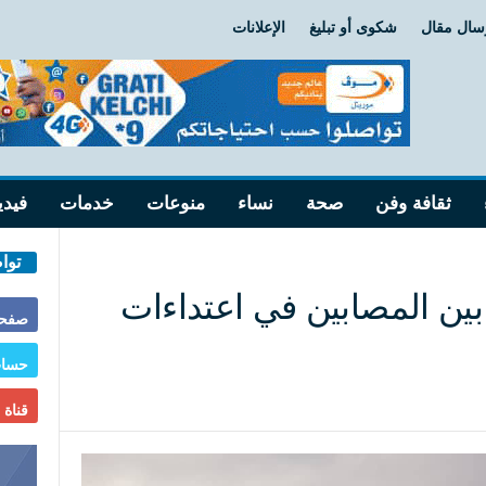
سال مقال
شكوى أو تبليغ
الإعلانات
ثقافة وفن
صحة
نساء
منوعات
خدمات
فيدي
توا
 المصابين في اعتداءات
صفحة
حساب
قناة