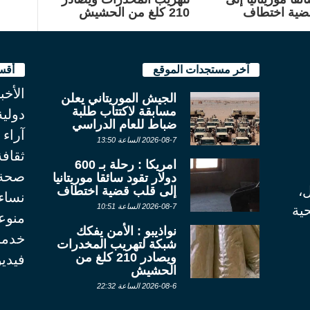
ضية اختطاف
210 كلغ من الحشيش
آخر مستجدات الموقع
أقس
الأخب
الجيش الموريتاني يعلن
مسابقة لاكتتاب طلبة
دولية
ضباط للعام الدراسي
آراء
2026-08-7 الساعة 13:50
ثقاف
امريكا : رحلة بـ 600
صحة
دولار تقود سائقا موريتانيا
ل،
إلى قلب قضية اختطاف
نساء
2026-08-7 الساعة 10:51
ية
منوع
نواذيبو : الأمن يفكك
خدما
شبكة لتهريب المخدرات
ويصادر 210 كلغ من
فيديو
الحشيش
2026-08-6 الساعة 22:32