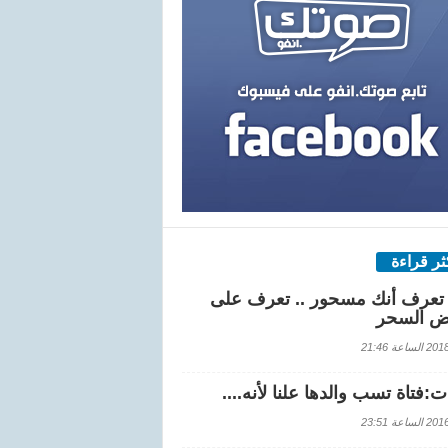
كثر قراءة
تعرف أنك مسحور .. تعرف على
ض السحر
اعة 21:46
:فتاة تسب والدها علنا لأنه....
اعة 23:51