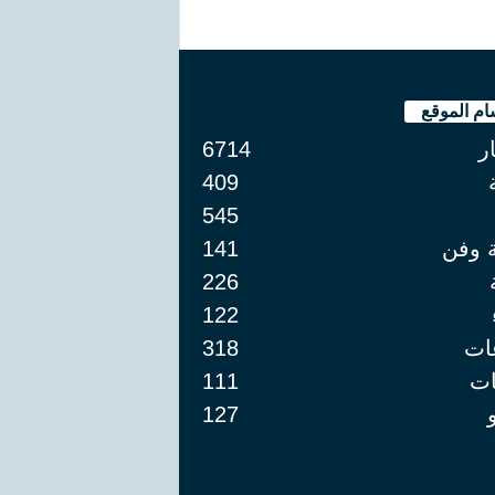
ام الموقع
ار
6714
409
545
ة وفن
141
226
122
ات
318
ت
111
127