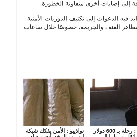
ة إلى إصابات أخرى متفاوتة الخطورة.
د فيه الدعوات إلى تكثيف الدوريات الأمنية
مظاهر العنف والجريمة، خصوصًا خلال ساعات
امريكا : رحلة بـ 600 دولار
نواذيبو : الأمن يفكك شبكة
ئقا موريتانيا إلى
لتهريب المخدرات ويصادر