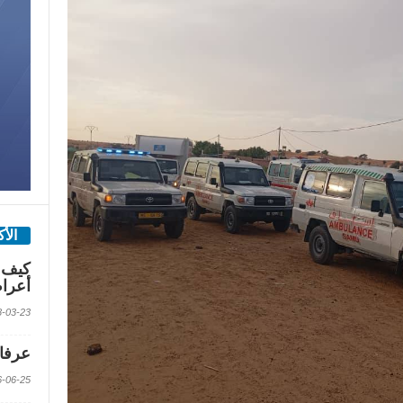
الأ
كيف 
أعرا
2018-03-23 الس
عرفات
2016-06-25 الس