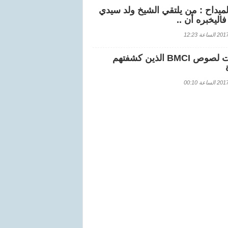
لميداح : من يلتقي الشيخ ولد سيدي
اليخبره أن ..
اعة 12:23
هويات لصوص BMCI الذين كشفتهم
اعة 00:10