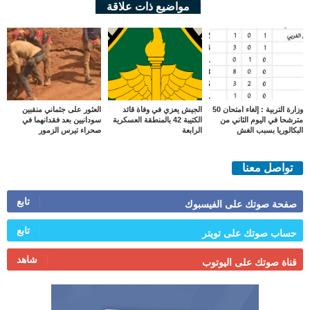
مواضيع ذات علاقة
وزارة التربية : إلغاء امتحان 50
الجيش يعزي في وفاة قائد
العثور على جثماني منقبين
مترشحا في اليوم الثاني من
الكتيبة 42 بالمنطقة العسكرية
سودانيين بعد فقدانهما في
البكالوريا بسبب الغش
الرابعة
صحراء تيرس الزمور
تواصل معنا
تابع
صفحة صوتك على الفيسبوك
تابع
حساب صوتك على تويتر
شاهد
قناة صوتك على اليوتوب