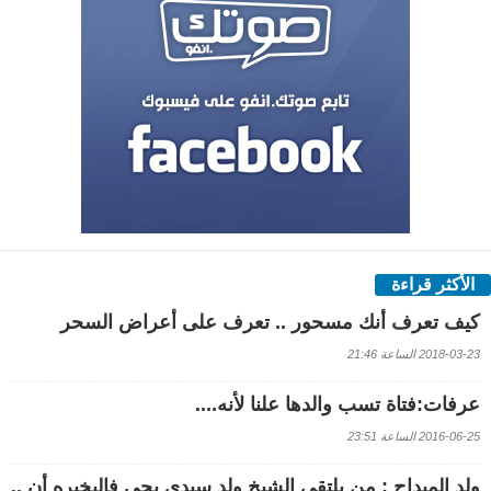
الأكثر قراءة
كيف تعرف أنك مسحور .. تعرف على أعراض السحر
2018-03-23 الساعة 21:46
عرفات:فتاة تسب والدها علنا لأنه....
2016-06-25 الساعة 23:51
ولد الميداح : من يلتقي الشيخ ولد سيدي يحي فاليخبره أن ..