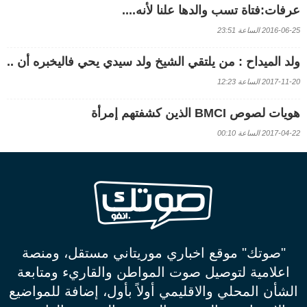
عرفات:فتاة تسب والدها علنا لأنه....
2016-06-25 الساعة 23:51
ولد الميداح : من يلتقي الشيخ ولد سيدي يحي فاليخبره أن ..
2017-11-20 الساعة 12:23
هويات لصوص BMCI الذين كشفتهم إمرأة
2017-04-22 الساعة 00:10
"صوتك" موقع اخباري موريتاني مستقل، ومنصة
اعلامية لتوصيل صوت المواطن والقاريء ومتابعة
الشأن المحلي والاقليمي أولاً بأول، إضافة للمواضيع