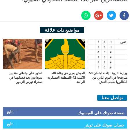
مواضيع ذات علاقة
وزارة التربية : إلغاء امتحان 50
الجيش يعزي في وفاة قائد
العثور على جثماني منقبين
مترشحا في اليوم الثاني من
الكتيبة 42 بالمنطقة العسكرية
سودانيين بعد فقدانهما في
البكالوريا بسبب الغش
الرابعة
صحراء تيرس الزمور
تواصل معنا
تابع
صفحة صوتك على الفيسبوك
تابع
حساب صوتك على تويتر