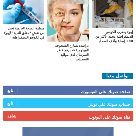
منظمة الصحة العالمية تحذر
إيبولا يضرب الكونغو
من تفشٍ “مقلق للغاية” لإيبولا
الديمقراطية مجددا بأكثر من
في الكونغو الديمقراطية
3500 إصابة وآلاف الضحايا
دراسة: تسارع الشيخوخة
البيولوجية قد يرفع خطر
السرطان لدى مواليد
التسعينات
تواصل معنا
تابع
صفحة صوتك على الفيسبوك
تابع
حساب صوتك على تويتر
شاهد
قناة صوتك على اليوتوب