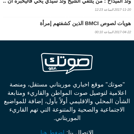
ولد الميداح : من يلتقي الشيخ ولد سيدي يحي فاليخبره أن ..
2017-11-20 الساعة 12:23
هويات لصوص BMCI الذين كشفتهم إمرأة
2017-04-22 الساعة 00:10
"صوتك" موقع اخباري موريتاني مستقل، ومنصة
اعلامية لتوصيل صوت المواطن والقاريء ومتابعة
الشأن المحلي والاقليمي أولاً بأول، إضافة للمواضيع
الاجتماعية والصحية والمتنوعة التي تهم القاريء
الموريتاني.
الإتصال بنا:
إضغط هنا