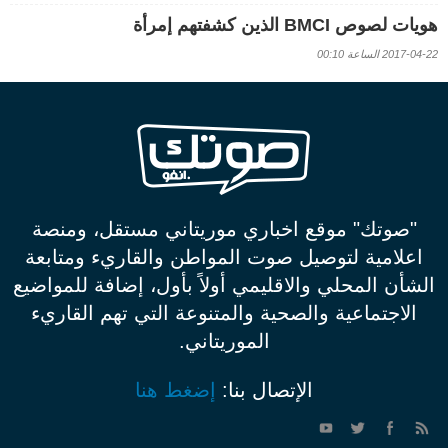
هويات لصوص BMCI الذين كشفتهم إمرأة
2017-04-22 الساعة 00:10
"صوتك" موقع اخباري موريتاني مستقل، ومنصة
اعلامية لتوصيل صوت المواطن والقاريء ومتابعة
الشأن المحلي والاقليمي أولاً بأول، إضافة للمواضيع
الاجتماعية والصحية والمتنوعة التي تهم القاريء
الموريتاني.
الإتصال بنا:
إضغط هنا