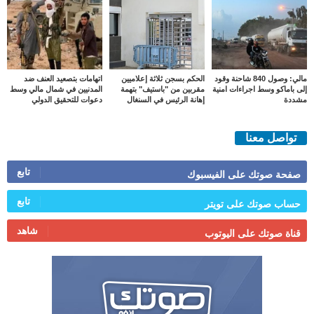
مالي: وصول 840 شاحنة وقود
الحكم بسجن ثلاثة إعلاميين
اتهامات بتصعيد العنف ضد
إلى باماكو وسط اجراءات امنية
مقربين من "باستيف" بتهمة
المدنيين في شمال مالي وسط
مشددة
إهانة الرئيس في السنغال
دعوات للتحقيق الدولي
تواصل معنا
تابع
صفحة صوتك على الفيسبوك
تابع
حساب صوتك على تويتر
شاهد
قناة صوتك على اليوتوب