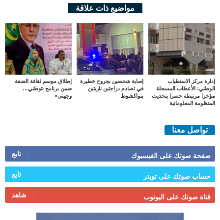
مواضيع ذات علاقة
إدارة مركز الاستطباب
إصابة شخصين بجروح خطيرة
إطلاق موسم ثقافة الضفة
الوطني: الأعطاب المسجلة
في تصادم دراجتين ناريتين
ضمن برنامج «وطني…
مؤخرا مرتبطة حصرا بتحديث
بنواكشوط
وجهتي»
المنظومة المعلوماتية
تواصل معنا
تابع
صفحة صوتك على الفيسبوك
تابع
حساب صوتك على تويتر
شاهد
قناة صوتك على اليوتوب