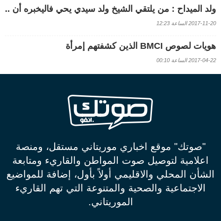
ولد الميداح : من يلتقي الشيخ ولد سيدي يحي فاليخبره أن ..
2017-11-20 الساعة 12:23
هويات لصوص BMCI الذين كشفتهم إمرأة
2017-04-22 الساعة 00:10
"صوتك" موقع اخباري موريتاني مستقل، ومنصة
اعلامية لتوصيل صوت المواطن والقاريء ومتابعة
الشأن المحلي والاقليمي أولاً بأول، إضافة للمواضيع
الاجتماعية والصحية والمتنوعة التي تهم القاريء
الموريتاني.