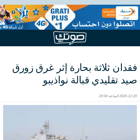
فقدان ثلاثة بحارة إثر غرق زورق
صيد تقليدي قبالة نواذيبو
2025-12-20 الساعة 20:04