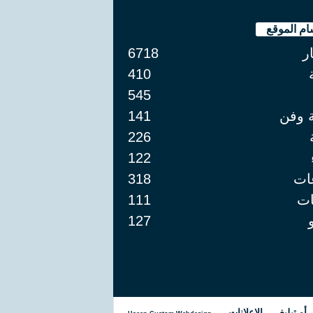
ام الموقع
ار
6718
410
545
ة وفن
141
226
122
ات
318
ت
111
127
و تبليغ
الإعلانات