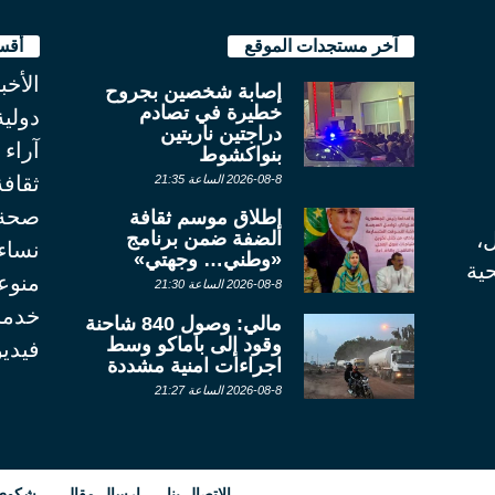
آخر مستجدات الموقع
أقس
الأخب
إصابة شخصين بجروح
خطيرة في تصادم
دولية
دراجتين ناريتين
آراء
بنواكشوط
ثقاف
2026-08-8 الساعة 21:35
صحة
إطلاق موسم ثقافة
الضفة ضمن برنامج
ل،
نساء
«وطني… وجهتي»
ية
منوع
2026-08-8 الساعة 21:30
خدما
مالي: وصول 840 شاحنة
وقود إلى باماكو وسط
فيديو
اجراءات امنية مشددة
2026-08-8 الساعة 21:27
الإتصال بنا
ارسال مقال
شكوى أ