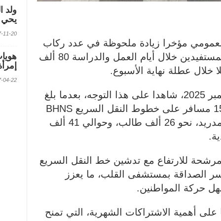
ولد ا
يحي ف
2017-11-20 الس
عمومي مؤخرا زيادة ملحوظة في عدد ركاب
الحافلات، حيث يتجاوز متوسط المستفيدين خلال أيام العمل والدراسة 80 ألف
إمرأة
لا خلال عطلة نهاية الأسبوع.
2017-04-22 الس
وجاء يوم الاثنين الماضي 15 ديسمبر 2025، شاهدا على هذا التوجه، بعدما بلغ
عدد الركاب 82.461، بينهم 15.500 مسافر على خطوط النقل السريع BHNS
بمحوري توجنين مدريد والرياض مدريد، نحو 26 ألف طالب، وحوالي 41 ألف
ة.
مرشحة للارتفاع مع تدشين خط النقل السريع
 سيربط جسر الصداقة بمستشفى القلب، ما يعزز
هل حركة المواطنين.
لى أهمية الاشتراكات الشهرية، التي تمنح