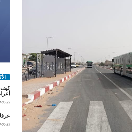
الأ
كيف 
أعرا
2018-03-23 الس
عرفات
2016-06-25 الس