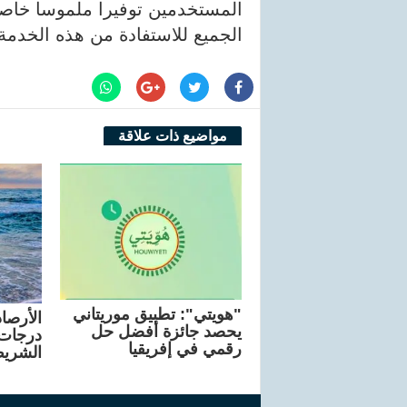
المستخدمين توفيرا ملموسا خاصة 
الجميع للاستفادة من هذه الخدمة
مواضيع ذات علاقة
"هويتي": تطبيق موريتاني
الأرصاد
يحصد جائزة أفضل حل
درجات 
رقمي في إفريقيا
الشريط