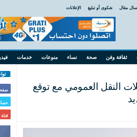
سال مقال
شكوى أو تبليغ
الإعلانات
ثقافة وفن
صحة
نساء
منوعات
خدمات
فيدي
توا
لات النقل العمومي مع توقع
صفحة
يد
حساب
قناة