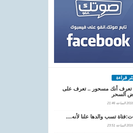
كثر قراءة
تعرف أنك مسحور .. تعرف على
ض السحر
اعة 21:46
:فتاة تسب والدها علنا لأنه....
اعة 23:51