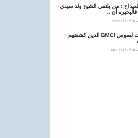
لميداح : من يلتقي الشيخ ولد سيدي
اليخبره أن ..
اعة 12:23
هويات لصوص BMCI الذين كشفتهم
اعة 00:10