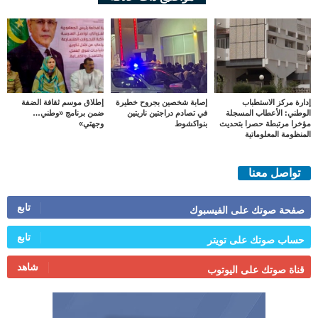
إدارة مركز الاستطباب
إصابة شخصين بجروح خطيرة
إطلاق موسم ثقافة الضفة
الوطني: الأعطاب المسجلة
في تصادم دراجتين ناريتين
ضمن برنامج «وطني…
مؤخرا مرتبطة حصرا بتحديث
بنواكشوط
وجهتي»
المنظومة المعلوماتية
تواصل معنا
تابع
صفحة صوتك على الفيسبوك
تابع
حساب صوتك على تويتر
شاهد
قناة صوتك على اليوتوب