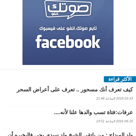
الأكثر قراءة
كيف تعرف أنك مسحور .. تعرف على أعراض السحر
2018-03-23 الساعة 21:46
عرفات:فتاة تسب والدها علنا لأنه....
2016-06-25 الساعة 23:51
ولد الميداح : من يلتقي الشيخ ولد سيدي يحي فاليخبره أن ..