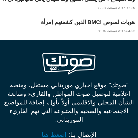
2017-11-20 الساعة 12:23
هويات لصوص BMCI الذين كشفتهم إمرأة
2017-04-22 الساعة 00:10
"صوتك" موقع اخباري موريتاني مستقل، ومنصة
اعلامية لتوصيل صوت المواطن والقاريء ومتابعة
الشأن المحلي والاقليمي أولاً بأول، إضافة للمواضيع
الاجتماعية والصحية والمتنوعة التي تهم القاريء
الموريتاني.
الإتصال بنا:
إضغط هنا