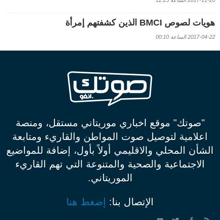
2017-11-20 الساعة 12:23
هويات لصوص BMCI الذين كشفتهم إمرأة
2017-04-22 الساعة 00:10
"صوتك" موقع اخباري موريتاني مستقل، ومنصة
اعلامية لتوصيل صوت المواطن والقاريء ومتابعة
الشأن المحلي والاقليمي أولاً بأول، إضافة للمواضيع
الاجتماعية والصحية والمتنوعة التي تهم القاريء
الموريتاني.
الإتصال بنا:
إضغط هنا