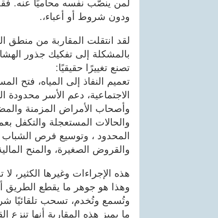
لمن ينصّب نفسه محاميًا عنه. ف
ودون شروط أو أعباء،.
لقد انتقلت المقاربة من منطق ال
بالمشكلة إلى تفكيك جذور الهشاش
تصنع تغييرًا حقيقيًا:
تعميم النفاذ إلى المياه، فتح الم
الاجتماعية، دعم الأسر محدودة ال
وأصحاب الأمراض المزمنة والمضط
والحالات المستعجلة والتكفل بعم
المحدود ، وتوسيع فرص الشباب ع
والقروض الصغيرة، والمنح المالية ال
هذه الإجراءات وغيرها الكثير، لا تجا
وهذا هو جوهر ما يقطع الطريق أم
وتُسمع وتُخدم، تسحب تلقائيًا شر
ما يميز هذه المقاربة أنها تنزع ا