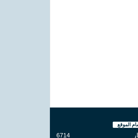
ام الموقع
ار
6714