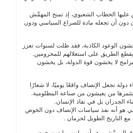
ش عليها الخطاب الشعبوي، إذ تمنح المهمَّش
ن دون أن تجعله مادة للصراع السياسي ودون
خشون الوعود الكاذبة، فقد ظلت لسنوات تعزز
يقطع الطريق على استغلالهم للمحرومين.
امج لا يخشون قوة الدولة، بل يخشون
دولة تجعل الإنصاف واقعًا يوميًا، لا شعارًا
يستثمرها من يعيشون من صناعة المظلومية.
اء الجدران بل في نفاذ الإنسان.
ني هو أنه نفذ سياسات الإنصاف دون الخوض
ع التاريخ الطويل لحرمان .
ق المهمَّشين هو أنهم انهزموا دون خوض