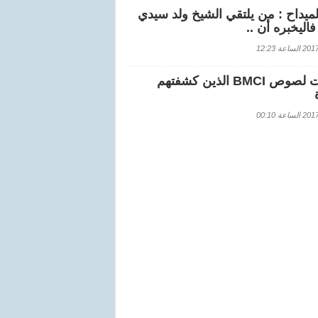
لميداح : من يلتقي الشيخ ولد سيدي
اليخبره أن ..
اعة 12:23
هويات لصوص BMCI الذين كشفتهم
اعة 00:10