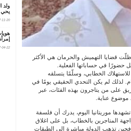
ولد ا
يحي ف
2017-11-20 الس
إمرأة
2017-04-22 الس
ظلّت قضايا التهميش والحرمان هي الأكثر
 حضورًا في حساباتها الفعلية.
للاستهلاك الخطابي، وسلّمًا يتسلقه
م. لذلك لم يكن التحدي الحقيقي يومًا في
ق على من يتاجرون بهذه الفئات، عبر
موضوع عناية.
تشهدها موريتانيا اليوم، يدرك أن فلسفة
جهة المتاجرين بالخطاب، بل على اغلاق
 فحين تذهب الدولة مباشرة إلى الطبقات