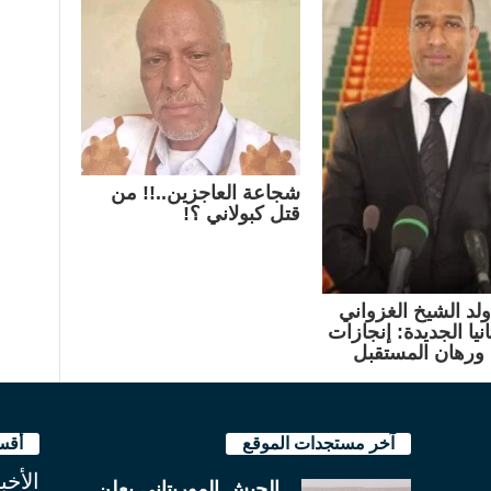
شجاعة العاجزين..!! من
قتل كبولاني ؟!
لد الشيخ الغزواني
نيا الجديدة: إنجازات
ورهان المستقبل
آخر مستجدات الموقع
أقس
الأخب
الجيش الموريتاني يعلن