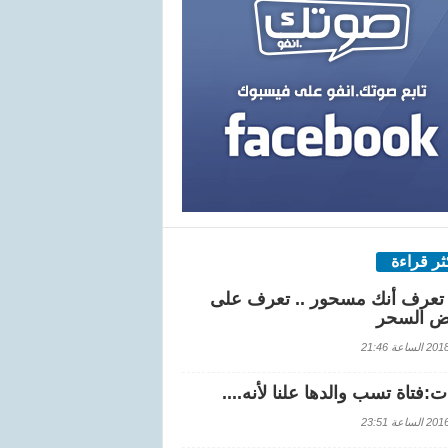
كثر قراءة
تعرف أنك مسحور .. تعرف على
ض السحر
اعة 21:46
:فتاة تسب والدها علنا لأنه....
اعة 23:51