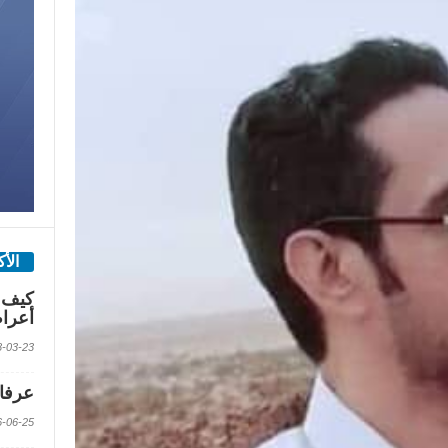
الأ
كيف 
أعرا
2018-03-23 الس
عرفات
2016-06-25 الس