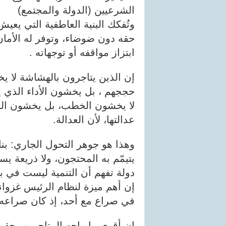
الشرعيين (الدولة والمجتمع)
وتُفكك البنية العاطفية التي يعي
حقه دون ضوضاء، وتوفر له الأما
ابتزاز مواقفه أو توجهاته .
إن الذين يتاجرون بالهشاشة لا ي
حججهم ، بل يخشون الأداء الذي 
لا يخشون الخطب، بل يخشون البر
عدالتها، لأن العدالة.
وهذا هو جوهر التحول الجاري: بناء 
يتيمّم به المحتجون، ولا ذريعة 
دولة تفهم أن التنمية ليست في بن
إن أهم ميزة لنظام الرئيس غزوا
في صراع مع أحد، إذ كان صراعه م
إن أقوى ما واجه المتاجرين بحقو