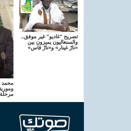
تصريح "غاديو" غير موفق..
والسنغاليون يميزون بين
«نارْ غينار» و«نارْ فاس»
محمد و
وموريتا
مرحلة 