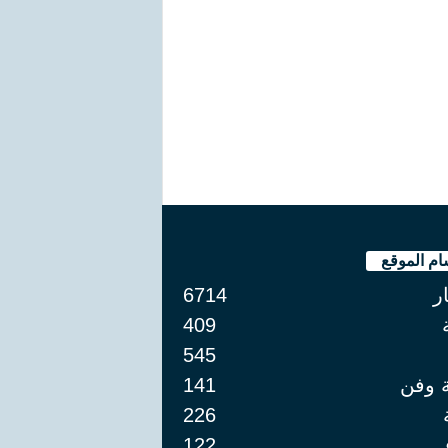
ام الموقع
ار
6714
409
545
ة وفن
141
226
122