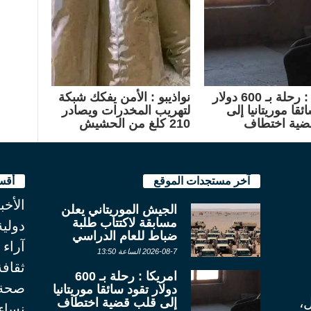
امريكا : رحلة بـ 600 دولار
نواذيبو : الأمن يفكك شبكة
ئقا موريتانيا إلى
لتهريب المخدرات ويصادر
ضية اختطاف
210 كلغ من الحشيش
آخر مستجدات الموقع
أقس
الأخب
الجيش الموريتاني يعلن
مسابقة لاكتتاب طلبة
دولية
ضباط للعام الدراسي
آراء
2026-08-7 الساعة 13:50
ثقاف
امريكا : رحلة بـ 600
صحة
دولار تقود سائقا موريتانيا
ل،
إلى قلب قضية اختطاف
نساء