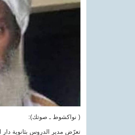
( نواكشوط ـ صوتك):