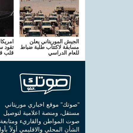
الجيش الموريتاني يعلن
مسابقة لاكتتاب طلبة ضباط
تقود سا
للعام الدراسي
قلب ق
"صوتك" موقع اخباري موريتاني
مستقل، ومنصة اعلامية لتوصيل
صوت المواطن والقاريء ومتابعة
الشأن المحلي والاقليمي أولاً بأو