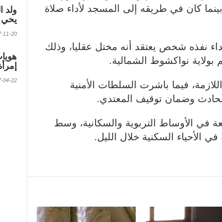
ينما كان في طريقه إلى المسجد لأداء صلاة
ولد ا
يحي ف
2017-11-20 الس
اء نفذه شخص يعتقد أنه مختل عقليا، وذلك
 بولاية نواكشوط الشمالية.
إمرأة
2017-04-22 الس
للازمة، فيما باشرت السلطات الأمنية
لحادث وضمان توقيف المعتدي.
عة في الأوساط التربوية والسكانية، وسط
 في الأحياء السكنية خلال الليل.