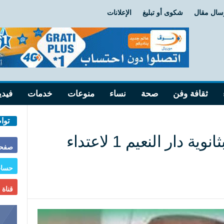
سال مقال
شكوى أو تبليغ
الإعلانات
ثقافة وفن
صحة
نساء
منوعات
خدمات
فيدي
توا
تعرض مدير الدروس بثانوية دار النعيم 1 لاعتداء
صفحة
حساب
قناة