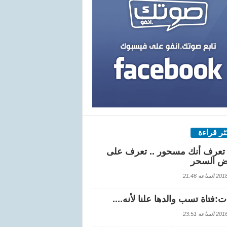
كثر قراءة
تعرف أنك مسحور .. تعرف على
ض السحر
اعة 21:46
:فتاة تسب والدها علنا لأنه....
اعة 23:51