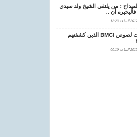
لميداح : من يلتقي الشيخ ولد سيدي
اليخبره أن ..
اعة 12:23
هويات لصوص BMCI الذين كشفتهم
اعة 00:10