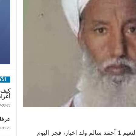
الأ
كيف 
أعرا
2018-03-23 الس
عرفات
2016-06-25 الس
تعرّض مدير الدروس بثانوية دار النعيم 1 أحمد سالم ولد اخيار، فجر اليوم