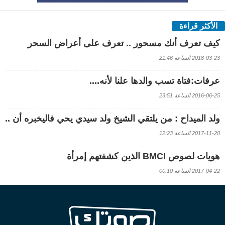
الأكثر قراءة
كيف تعرف أنك مسحور .. تعرف على أعراض السحر
2018-03-23 الساعة 21:46
عرفات:فتاة تسب والدها علنا لأنه....
2016-06-25 الساعة 23:51
ولد الميداح : من يلتقي الشيخ ولد سيدي يحي فاليخبره أن ..
2017-11-20 الساعة 12:23
هويات لصوص BMCI الذين كشفتهم إمرأة
2017-04-22 الساعة 00:10