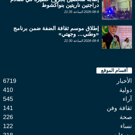
دراجتين ناريتين بنواكشوط
2026-08-8 الساعة 21:35
إطلاق موسم ثقافة الضفة ضمن برنامج
«وطني… وجهتي»
2026-08-8 الساعة 21:30
أقسام الموقع
الأخبار
6719
دولية
410
آراء
545
ثقافة وفن
141
صحة
226
نساء
122