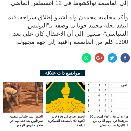
إلى العاصمة نواكشوط في 12 أغسطس الماضي.
وأكد محاميه محمدن ولد اشدو إطلاق سراحه، فيما
انتقد نجله محمد خونا ما وصفه بـ"البوليس
السياسي"، مشيرا إلى أن الاعتقال كان على بعد
1300 كلم من العاصمة واقتيد إلى جهة مجهولة.
مواضيع ذات علاقة
وزارة التربية : إلغاء امتحان 50
الجيش يعزي في وفاة قائد
العثور على جثماني منقبين
مترشحا في اليوم الثاني من
الكتيبة 42 بالمنطقة العسكرية
سودانيين بعد فقدانهما في
البكالوريا بسبب الغش
الرابعة
صحراء تيرس الزمور