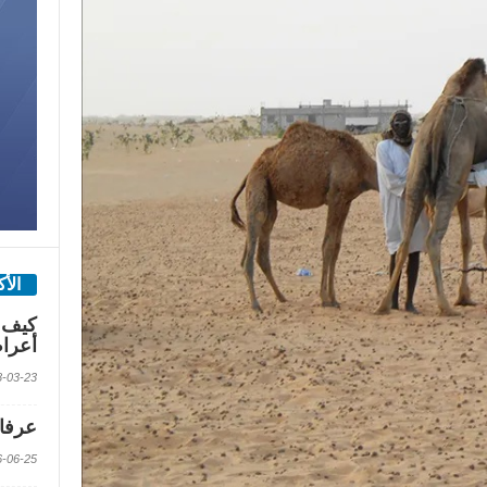
الأ
كيف 
أعرا
2018-03-23 الس
عرفات
2016-06-25 الس