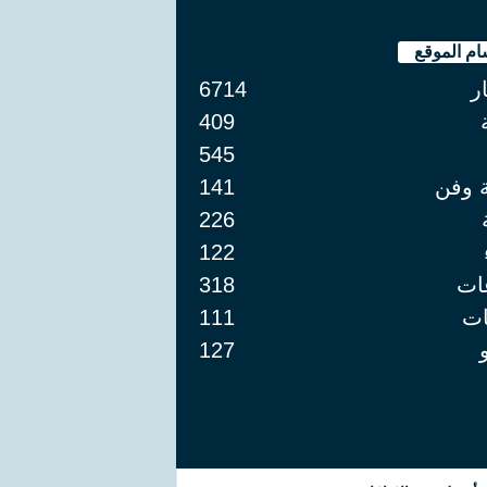
ام الموقع
ار
6714
409
545
ة وفن
141
226
122
ات
318
ت
111
127