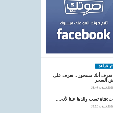
كثر قراءة
تعرف أنك مسحور .. تعرف على
ض السحر
اعة 21:46
:فتاة تسب والدها علنا لأنه....
اعة 23:51