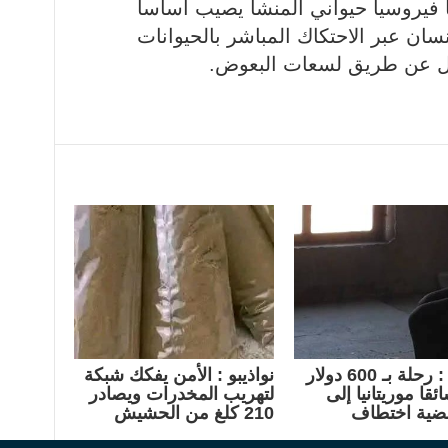
 فيروسياً حيواني المنشأ يصيب أساساً
نسان عبر الاحتكاك المباشر بالحيوانات
نتقل عن طريق لسعات البعوض.
امريكا : رحلة بـ 600 دولار
نواذيبو : الأمن يفكك شبكة
ئقا موريتانيا إلى
لتهريب المخدرات ويصادر
ضية اختطاف
210 كلغ من الحشيش