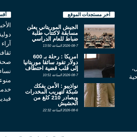
آخر مستجدات الموقع
أقس
الأخب
الجيش الموريتاني يعلن
مسابقة لاكتتاب طلبة
دولية
ضباط للعام الدراسي
آراء
2026-08-7 الساعة 13:50
ثقاف
امريكا : رحلة بـ 600
صحة
دولار تقود سائقا موريتانيا
ل،
إلى قلب قضية اختطاف
نساء
2026-08-7 الساعة 10:51
ية
منوع
نواذيبو : الأمن يفكك
خدما
شبكة لتهريب المخدرات
ويصادر 210 كلغ من
فيديو
الحشيش
2026-08-6 الساعة 22:32