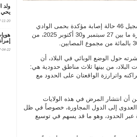
ولد ا
يحي ف
2017-11-20 الس
أعلنت منظمة الصحة العالمية تسجيل 46 حالة إصابة مؤكدة بحمى الوادي
المتصدع في موريتانيا، خلال الفترة ما بين 27 سبتمبر و30 أكتوبر 2025، من
إمرأة
2017-04-22 الس
ه حول الوضع الوبائي في البلاد، أن
البلاد، من بينها ثلاث مناطق حدودية هي:
براكنه واترارزة الواقعتان على الحدود مع
 أن انتشار المرض في هذه الولايات
 العدوى إلى الدول المجاورة، خصوصاً في ظل
 عبر الحدود، وهو ما قد يسهم في توسيع