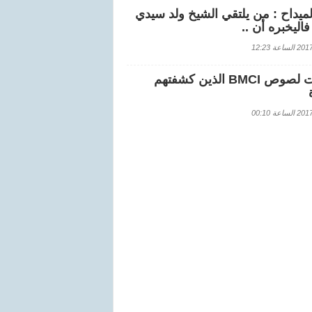
لميداح : من يلتقي الشيخ ولد سيدي
اليخبره أن ..
اعة 12:23
هويات لصوص BMCI الذين كشفتهم
اعة 00:10