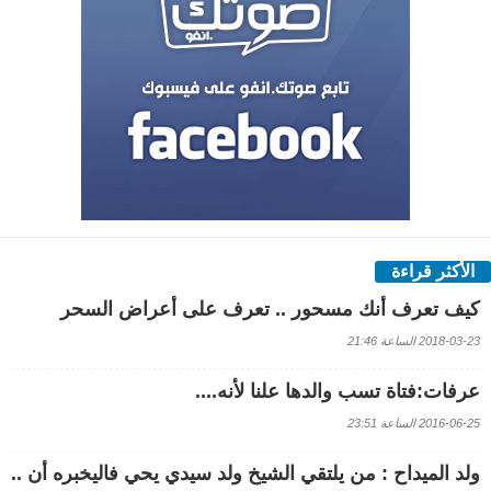
الأكثر قراءة
كيف تعرف أنك مسحور .. تعرف على أعراض السحر
2018-03-23 الساعة 21:46
عرفات:فتاة تسب والدها علنا لأنه....
2016-06-25 الساعة 23:51
ولد الميداح : من يلتقي الشيخ ولد سيدي يحي فاليخبره أن ..