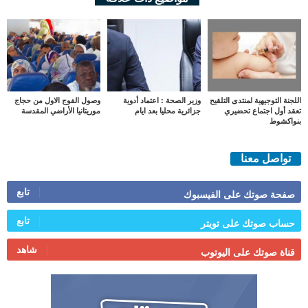
اللجنة التوجيهية لمنتدى التلقيح
وزير الصحة : اعتماد أدوية
وصول الفوج الاول من حجاج
تعقد أول اجتماع تحضيري
جزائرية محليا بعد ايام
موريتانيا الأراضي المقدسة
بنواكشوط
تواصل معنا
تابع
صفحة صوتك على الفيسبوك
تابع
حساب صوتك على تويتر
شاهد
قناة صوتك على اليوتوب