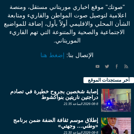
"صوتك" موقع اخباري موريتاني مستقل، ومنصة
اعلامية لتوصيل صوت المواطن والقاريء ومتابعة
الشأن المحلي والاقليمي أولاً بأول، إضافة للمواضيع
الاجتماعية والصحية والمتنوعة التي تهم القاريء
الموريتاني.
الإتصال بنا:
إضغط هنا
آخر مستجدات الموقع
إصابة شخصين بجروح خطيرة في تصادم
دراجتين ناريتين بنواكشوط
2026-08-8 الساعة 21:35
إطلاق موسم ثقافة الضفة ضمن برنامج
«وطني… وجهتي»
2026-08-8 الساعة 21:30