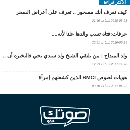
الأكثر قراءة
كيف تعرف أنك مسحور .. تعرف على أعراض السحر
2018-03-23 الساعة 21:46
عرفات:فتاة تسب والدها علنا لأنه....
2016-06-25 الساعة 23:51
ولد الميداح : من يلتقي الشيخ ولد سيدي يحي فاليخبره أن ..
2017-11-20 الساعة 12:23
هويات لصوص BMCI الذين كشفتهم إمرأة
2017-04-22 الساعة 00:10