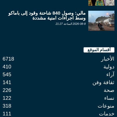
مالي: وصول 840 شاحنة وقود إلى باماكو
وسط اجراءات امنية مشددة
2026-08-8 الساعة 21:27
أقسام الموقع
الأخبار
6718
دولية
410
آراء
545
ثقافة وفن
141
صحة
226
نساء
122
منوعات
318
خدمات
111