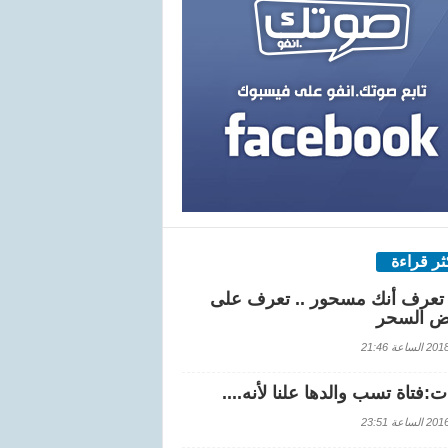
كثر قراءة
تعرف أنك مسحور .. تعرف على
ض السحر
اعة 21:46
:فتاة تسب والدها علنا لأنه....
اعة 23:51