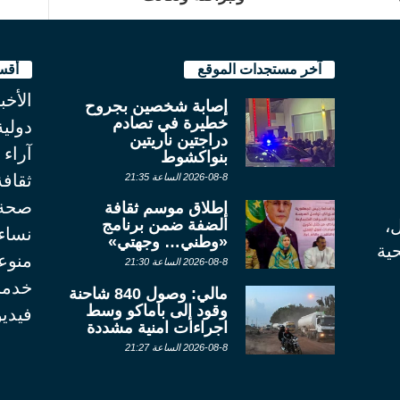
آخر مستجدات الموقع
أقس
الأخب
إصابة شخصين بجروح
خطيرة في تصادم
دولية
دراجتين ناريتين
آراء
بنواكشوط
ثقاف
2026-08-8 الساعة 21:35
صحة
إطلاق موسم ثقافة
الضفة ضمن برنامج
ل،
نساء
«وطني… وجهتي»
ية
منوع
2026-08-8 الساعة 21:30
خدما
مالي: وصول 840 شاحنة
وقود إلى باماكو وسط
فيديو
اجراءات امنية مشددة
2026-08-8 الساعة 21:27