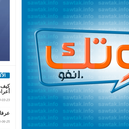
الأ
كيف 
أعرا
2018-03-23 الس
عرفات
2016-06-25 الس