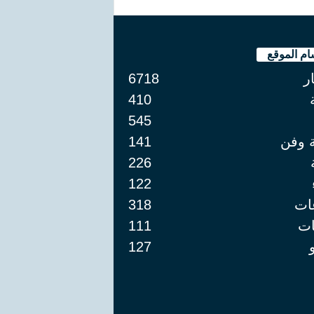
ام الموقع
ار
6718
410
545
ة وفن
141
226
122
ات
318
ت
111
127