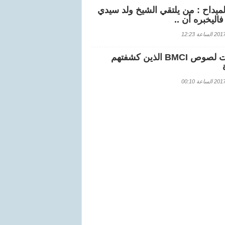
لميداح : من يلتقي الشيخ ولد سيدي
اليخبره أن ..
اعة 12:23
هويات لصوص BMCI الذين كشفتهم
اعة 00:10