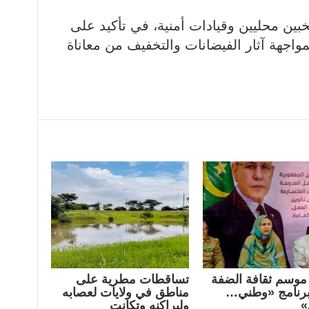
ين محليين وقيادات أمنية، في تأكيد على
مواجهة آثار الفيضانات والتخفيف من معاناة
موسم ثقافة الضفة
تساقطات مطرية على
رنامج «وطني…
مناطق في ولايات لعصابه
»
ولبراكنه وتكانت