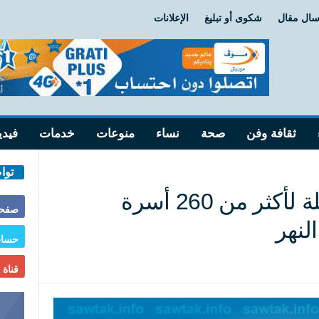
سال مقال
شكوى أو تبليغ
الإعلانات
ثقافة وفن
صحة
نساء
منوعات
خدمات
فيدي
توا
بوكي: مساعدات عاجلة لأكثر من 260 أسرة
صفحة
لنهر
حساب
قناة