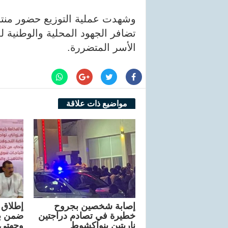
وشهدت عملية التوزيع حضور منتخب
تضافر الجهود المحلية والوطنية ل
الأسر المتضررة.
مواضيع ذات علاقة
إصابة شخصين بجروح
إطلاق 
خطيرة في تصادم دراجتين
ضمن ب
ناريتين بنواكشوط
وجهتي