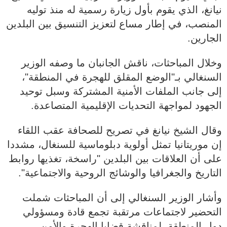
نيانغ، الذي يقوم بأول زيارة رسمية له منذ توليه
المنصب، في إطار مساع لتعزيز التنسيق بين البلدين
الجارين.
وخلال المباحثات، ناقش الجانبان ما وصفه الوزير
السنغالي بـ"الوضع المقلق للهجرة في المنطقة"،
إلى جانب الملفات الأمنية المشتركة وسبل توحيد
الجهود لمواجهة التحديات الإقليمية المتصاعدة.
وقال الشيخ نيانغ في تصريح للصحافة عقب اللقاء
إن موريتانيا تمثل أولوية دبلوماسية للسنغال، مشددا
على أن العلاقات بين البلدين "راسخة، تغذيها روابط
التاريخ والجغرافيا والوشائج الروحية والاجتماعية".
وأشار الوزير السنغالي إلى أن المباحثات شملت
التحضير لاجتماعات مرتقبة تجمع قادة ومسؤولي
دول المنطقة، لمناقشة قضايا الهجرة والأمن