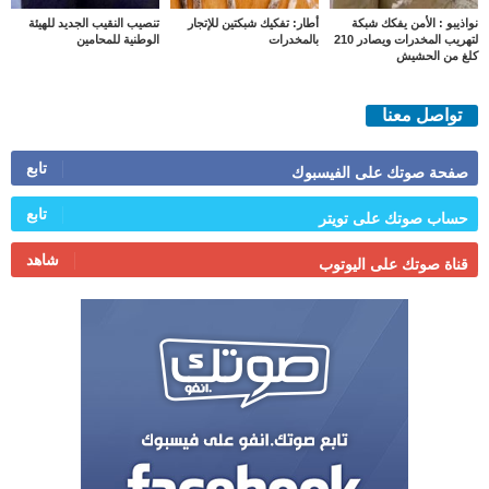
نواذيبو : الأمن يفكك شبكة
أطار: تفكيك شبكتين للإتجار
تنصيب النقيب الجديد للهيئة
لتهريب المخدرات ويصادر 210
بالمخدرات
الوطنية للمحامين
كلغ من الحشيش
تواصل معنا
تابع
صفحة صوتك على الفيسبوك
تابع
حساب صوتك على تويتر
شاهد
قناة صوتك على اليوتوب