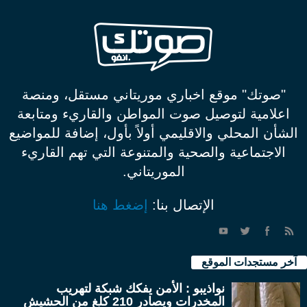
"صوتك" موقع اخباري موريتاني مستقل، ومنصة
اعلامية لتوصيل صوت المواطن والقاريء ومتابعة
الشأن المحلي والاقليمي أولاً بأول، إضافة للمواضيع
الاجتماعية والصحية والمتنوعة التي تهم القاريء
الموريتاني.
الإتصال بنا:
إضغط هنا
آخر مستجدات الموقع
نواذيبو : الأمن يفكك شبكة لتهريب
المخدرات ويصادر 210 كلغ من الحشيش