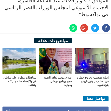
الموافق 7أكتوبر 2025، عند الساعة العاشرة،
الاجتماع الأسبوعي لمجلس الوزراء بالقصر الرئاسي
في نواكشوط".
مواضيع ذات علاقة
إصابة شخصين بجروح خطيرة
إطلاق موسم ثقافة الضفة
تساقطات مطرية على مناطق
في تصادم دراجتين ناريتين
ضمن برنامج «وطني…
في ولايات لعصابه ولبراكنه
بنواكشوط
وجهتي»
وتكانت
تواصل معنا
تابع