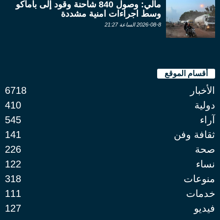
مالي: وصول 840 شاحنة وقود إلى باماكو
وسط اجراءات امنية مشددة
2026-08-8 الساعة 21:27
أقسام الموقع
الأخبار
6718
دولية
410
آراء
545
ثقافة وفن
141
صحة
226
نساء
122
منوعات
318
خدمات
111
فيديو
127