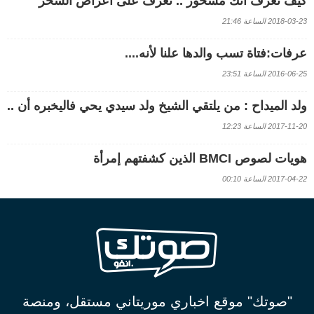
كيف تعرف أنك مسحور .. تعرف على أعراض السحر
2018-03-23 الساعة 21:46
عرفات:فتاة تسب والدها علنا لأنه....
2016-06-25 الساعة 23:51
ولد الميداح : من يلتقي الشيخ ولد سيدي يحي فاليخبره أن ..
2017-11-20 الساعة 12:23
هويات لصوص BMCI الذين كشفتهم إمرأة
2017-04-22 الساعة 00:10
"صوتك" موقع اخباري موريتاني مستقل، ومنصة