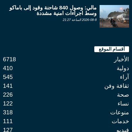
مالي: وصول 840 شاحنة وقود إلى باماكو
وسط اجراءات امنية مشددة
2026-08-8 الساعة 21:27
أقسام الموقع
الأخبار
6718
دولية
410
آراء
545
ثقافة وفن
141
صحة
226
نساء
122
منوعات
318
خدمات
111
فيديو
127