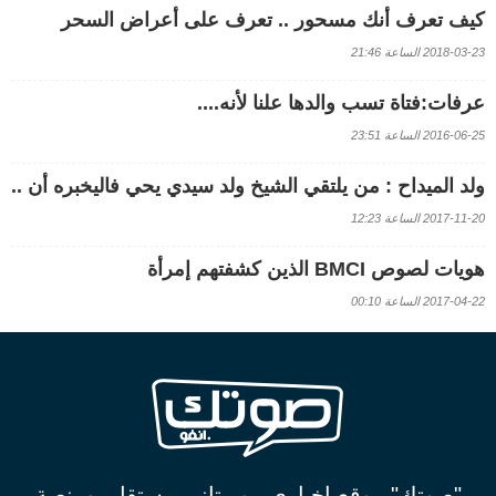
كيف تعرف أنك مسحور .. تعرف على أعراض السحر
2018-03-23 الساعة 21:46
عرفات:فتاة تسب والدها علنا لأنه....
2016-06-25 الساعة 23:51
ولد الميداح : من يلتقي الشيخ ولد سيدي يحي فاليخبره أن ..
2017-11-20 الساعة 12:23
هويات لصوص BMCI الذين كشفتهم إمرأة
2017-04-22 الساعة 00:10
"صوتك" موقع اخباري موريتاني مستقل، ومنصة