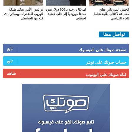
الجيش الموريتاني يعلن
امريكا : رحلة بـ 600 دولار تقود
نواذيبو : الأمن يفكك شبكة
مسابقة لاكتتاب طلبة ضباط
سائقا موريتانيا إلى قلب قضية
لتهريب المخدرات ويصادر 210
للعام الدراسي
اختطاف
كلغ من الحشيش
تواصل معنا
تابع
صفحة صوتك على الفيسبوك
تابع
حساب صوتك على تويتر
شاهد
قناة صوتك على اليوتوب