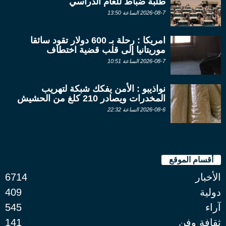
طلبة ضباط للعام الدراسي
2026-08-7 الساعة 13:50
امريكا : رحلة بـ 600 دولار تقود سائقا
موريتانيا إلى قلب قضية اختطاف
2026-08-7 الساعة 10:51
نواذيبو : الأمن يفكك شبكة لتهريب
المخدرات ويصادر 210 كلغ من الحشيش
2026-08-6 الساعة 22:32
أقسام الموقع
الأخبار
6714
دولية
409
آراء
545
ثقافة وفن
141