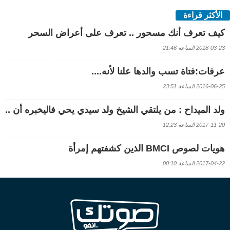
الأكثر قراءة
كيف تعرف أنك مسحور .. تعرف على أعراض السحر
2018-03-23 الساعة 21:46
عرفات:فتاة تسب والدها علنا لأنه....
2016-06-25 الساعة 23:51
ولد الميداح : من يلتقي الشيخ ولد سيدي يحي فاليخبره أن ..
2017-11-20 الساعة 12:23
هويات لصوص BMCI الذين كشفتهم إمرأة
2017-04-22 الساعة 00:10