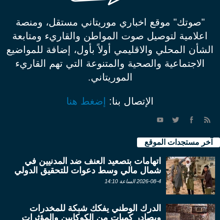
"صوتك" موقع اخباري موريتاني مستقل، ومنصة
اعلامية لتوصيل صوت المواطن والقاريء ومتابعة
الشأن المحلي والاقليمي أولاً بأول، إضافة للمواضيع
الاجتماعية والصحية والمتنوعة التي تهم القاريء
الموريتاني.
الإتصال بنا:
إضغط هنا
آخر مستجدات الموقع
اتهامات بتصعيد العنف ضد المدنيين في
شمال مالي وسط دعوات للتحقيق الدولي
2026-08-4 الساعة 14:10
الدرك الوطني يفكك شبكة للمخدرات
ويصادر كميات من الكوكايين والمؤثرات