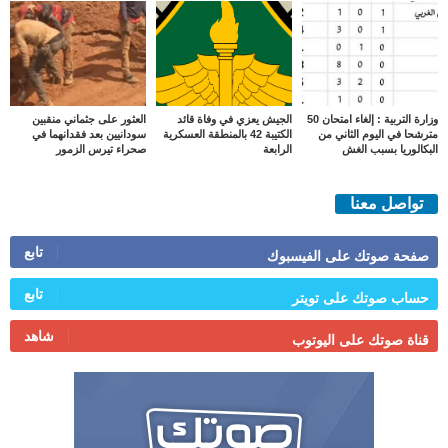
وزارة التربية : إلغاء امتحان 50
الجيش يعزي في وفاة قائد
العثور على جثماني منقبين
مترشحا في اليوم الثاني من
الكتيبة 42 بالمنطقة العسكرية
سودانيين بعد فقدانهما في
البكالوريا بسبب الغش
الرابعة
صحراء تيرس الزمور
تواصل معنا
تابع
صفحة صوتك على الفيسبوك
تابع
حساب صوتك على تويتر
شاهد
قناة صوتك على اليوتوب