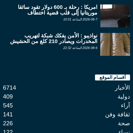
امريكا : رحلة بـ 600 دولار تقود سائقا
موريتانيا إلى قلب قضية اختطاف
2026-08-7 الساعة 10:51
نواذيبو : الأمن يفكك شبكة لتهريب
المخدرات ويصادر 210 كلغ من الحشيش
2026-08-6 الساعة 22:32
أقسام الموقع
الأخبار
6714
دولية
409
آراء
545
ثقافة وفن
141
صحة
226
نساء
122