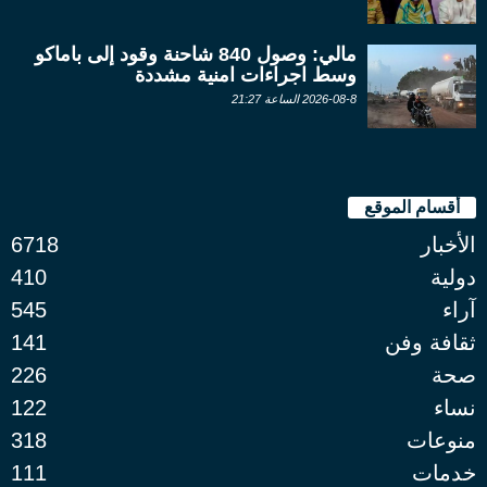
مالي: وصول 840 شاحنة وقود إلى باماكو
وسط اجراءات امنية مشددة
2026-08-8 الساعة 21:27
أقسام الموقع
الأخبار
6718
دولية
410
آراء
545
ثقافة وفن
141
صحة
226
نساء
122
منوعات
318
خدمات
111