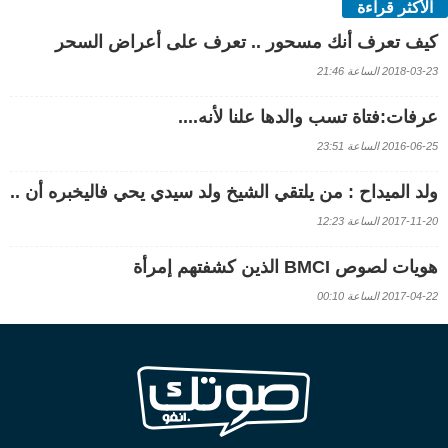
الأكثر قراءة
كيف تعرف أنك مسحور .. تعرف على أعراض السحر
2018-03-23 الساعة 21:46
عرفات:فتاة تسب والدها علنا لأنه....
2016-06-25 الساعة 23:51
ولد الميداح : من يلتقي الشيخ ولد سيدي يحي فاليخبره أن ..
2017-11-20 الساعة 12:23
هويات لصوص BMCI الذين كشفتهم إمرأة
2017-04-22 الساعة 00:10