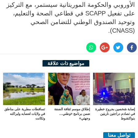
الأوروبي والحكومة الموريتانية سيستمر، مع التركيز
على تفعيل SCAPP في قطاعي الصحة والتعليم،
وتوحيد الصندوق الوطني للتضامن الصحي
(CNASS).
مواضيع ذات علاقة
إصابة شخصين بجروح خطيرة
إطلاق موسم ثقافة الضفة
تساقطات مطرية على مناطق
في تصادم دراجتين ناريتين
ضمن برنامج «وطني…
في ولايات لعصابه ولبراكنه
بنواكشوط
وجهتي»
وتكانت
تواصل معنا