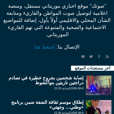
"صوتك" موقع اخباري موريتاني مستقل، ومنصة
اعلامية لتوصيل صوت المواطن والقاريء ومتابعة
الشأن المحلي والاقليمي أولاً بأول، إضافة للمواضيع
الاجتماعية والصحية والمتنوعة التي تهم القاريء
الموريتاني.
الإتصال بنا:
إضغط هنا
آخر مستجدات الموقع
إصابة شخصين بجروح خطيرة في تصادم
دراجتين ناريتين بنواكشوط
2026-08-8 الساعة 21:35
إطلاق موسم ثقافة الضفة ضمن برنامج
«وطني… وجهتي»
2026-08-8 الساعة 21:30