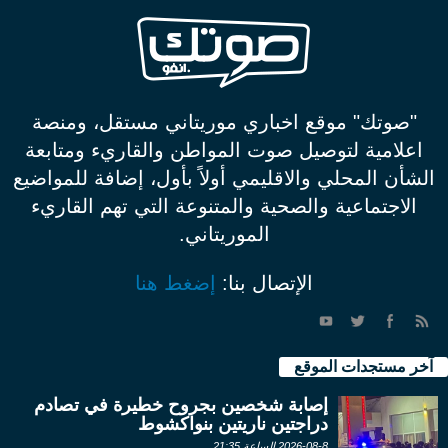
"صوتك" موقع اخباري موريتاني مستقل، ومنصة
اعلامية لتوصيل صوت المواطن والقاريء ومتابعة
الشأن المحلي والاقليمي أولاً بأول، إضافة للمواضيع
الاجتماعية والصحية والمتنوعة التي تهم القاريء
الموريتاني.
الإتصال بنا:
إضغط هنا
آخر مستجدات الموقع
إصابة شخصين بجروح خطيرة في تصادم
دراجتين ناريتين بنواكشوط
2026-08-8 الساعة 21:35