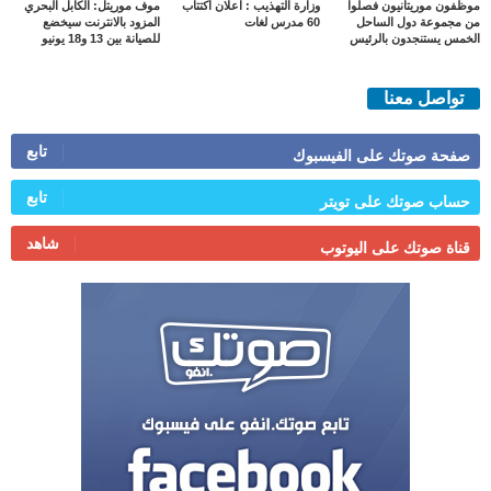
موظفون موريتانيون فصلوا
وزارة التهذيب : اعلان اكتتاب
موف موريتل: الكابل البحري
من مجموعة دول الساحل
60 مدرس لغات
المزود بالانترنت سيخضع
الخمس يستنجدون بالرئيس
للصيانة بين 13 و18 يونيو
تواصل معنا
تابع
صفحة صوتك على الفيسبوك
تابع
حساب صوتك على تويتر
شاهد
قناة صوتك على اليوتوب