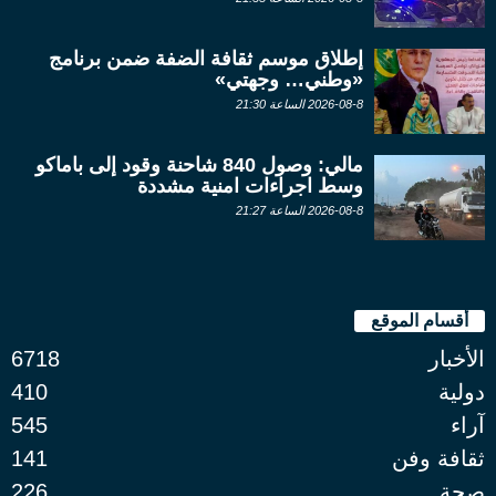
إطلاق موسم ثقافة الضفة ضمن برنامج
«وطني… وجهتي»
2026-08-8 الساعة 21:30
مالي: وصول 840 شاحنة وقود إلى باماكو
وسط اجراءات امنية مشددة
2026-08-8 الساعة 21:27
أقسام الموقع
الأخبار
6718
دولية
410
آراء
545
ثقافة وفن
141
صحة
226