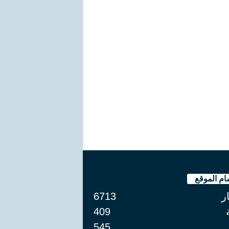
ام الموقع
ار
6713
409
545