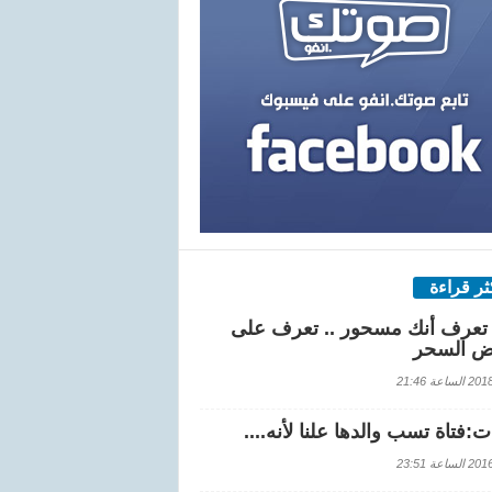
كثر قراءة
تعرف أنك مسحور .. تعرف على
ض السحر
اعة 21:46
:فتاة تسب والدها علنا لأنه....
اعة 23:51