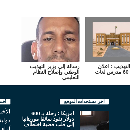
لتهذيب : اعلان
رسالة إلى وزير التهذيب
ات
الوطني وإصلاح النظام
التعليمي
آخر مستجدات الموقع
أقس
الأخب
امريكا : رحلة بـ 600
دولار تقود سائقا موريتانيا
دولية
إلى قلب قضية اختطاف
آراء