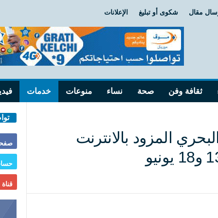
سال مقال
شكوى أو تبليغ
الإعلانات
ثقافة وفن
صحة
نساء
منوعات
خدمات
فيدي
توا
بحري المزود بالانترنت
صفحة
حساب
قناة