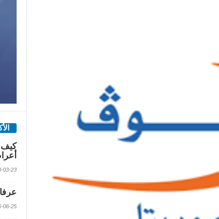
الأ
كيف 
أعرا
2018-03-23 الس
عرفات
2016-06-25 الس