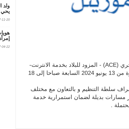
ولد ا
يحي ف
2017-11-20 الس
إمرأة
2017-04-22 الس
تعلن موف موريتل أن الكابل البحري (ACE) - المزود للبلاد بخدمة الانترنت-
سيخضع لأعمال صيانة خلال الفترة من 13 يونيو 2024 السابعة صباحا إلى 18
ف سلطة التنظيم و بالتعاون مع مختلف
فير مسارات بديلة لضمان استمرارية خدمة
حتملة .