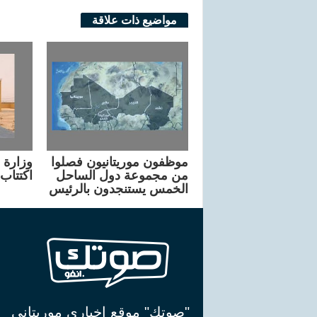
مواضيع ذات علاقة
موظفون موريتانيون فصلوا
وزارة ا
من مجموعة دول الساحل
اكتتاب 60 مدرس لغ
الخمس يستنجدون بالرئيس
"صوتك" موقع اخباري موريتاني