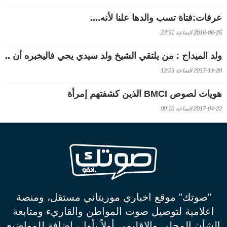
عرفات:فتاة تسب والدها علنا لأنه....
2016-06-25 الساعة 23:51
ولد الميداح : من يلتقي الشيخ ولد سيدي يحي فاليخبره أن ..
2017-11-20 الساعة 12:23
هويات لصوص BMCI الذين كشفتهم إمرأة
2017-04-22 الساعة 00:10
"صوتك" موقع اخباري موريتاني مستقل، ومنصة
اعلامية لتوصيل صوت المواطن والقاريء ومتابعة
الشأن المحلي والاقليمي أولاً بأول، إضافة للمواضيع