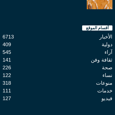
أقسام الموقع
الأخبار
6713
دولية
409
آراء
545
ثقافة وفن
141
صحة
226
نساء
122
منوعات
318
خدمات
111
فيديو
127