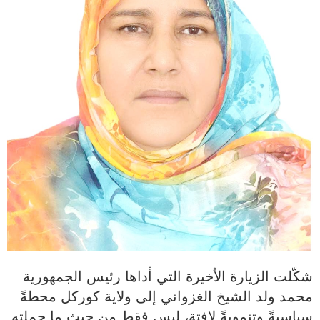
شكّلت الزيارة الأخيرة التي أداها رئيس الجمهورية
محمد ولد الشيخ الغزواني إلى ولاية كوركل محطةً
سياسيةً وتنمويةً لافتة، ليس فقط من حيث ما حملته