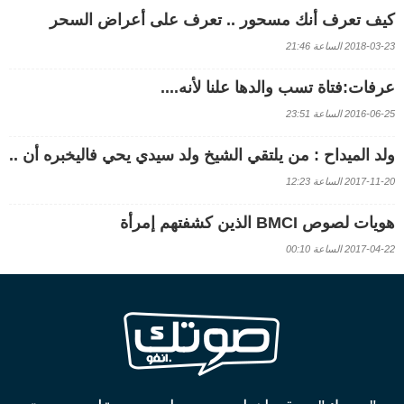
كيف تعرف أنك مسحور .. تعرف على أعراض السحر
2018-03-23 الساعة 21:46
عرفات:فتاة تسب والدها علنا لأنه....
2016-06-25 الساعة 23:51
ولد الميداح : من يلتقي الشيخ ولد سيدي يحي فاليخبره أن ..
2017-11-20 الساعة 12:23
هويات لصوص BMCI الذين كشفتهم إمرأة
2017-04-22 الساعة 00:10