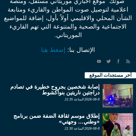
"صوتك" موقع اخباري موريتاني مستقل، ومنصة
اعلامية لتوصيل صوت المواطن والقاريء ومتابعة
الشأن المحلي والاقليمي أولاً بأول، إضافة للمواضيع
الاجتماعية والصحية والمتنوعة التي تهم القاريء
الموريتاني.
الإتصال بنا:
إضغط هنا
آخر مستجدات الموقع
إصابة شخصين بجروح خطيرة في تصادم
دراجتين ناريتين بنواكشوط
2026-08-8 الساعة 21:35
إطلاق موسم ثقافة الضفة ضمن برنامج
«وطني… وجهتي»
2026-08-8 الساعة 21:30