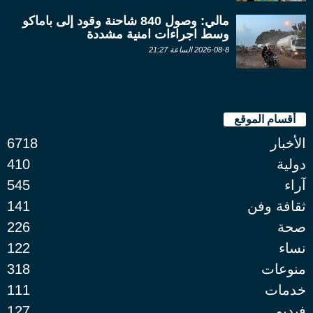
مالي: وصول 840 شاحنة وقود إلى باماكو
وسط اجراءات امنية مشددة
2026-08-8 الساعة 21:27
أقسام الموقع
الأخبار
6718
دولية
410
آراء
545
ثقافة وفن
141
صحة
226
نساء
122
منوعات
318
خدمات
111
فيديو
127