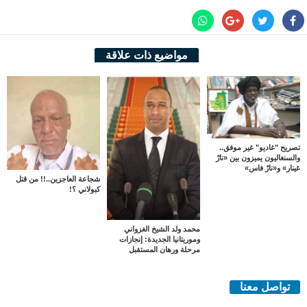
مواضيع ذات علاقة
تصريح "غاديو" غير موفق..
والسنغاليون يميزون بين «نارْ
غينار» و«نارْ فاس»
شجاعة العاجزين..!! من قتل
كبولاني ؟!
محمد ولد الشيخ الغزواني
وموريتانيا الجديدة: إنجازات
مرحلة ورهان المستقبل
تواصل معنا