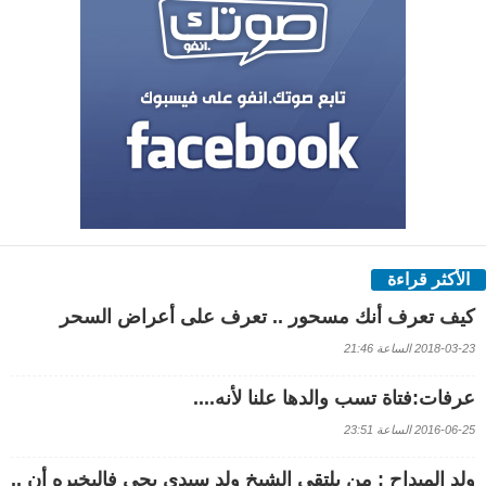
الأكثر قراءة
كيف تعرف أنك مسحور .. تعرف على أعراض السحر
2018-03-23 الساعة 21:46
عرفات:فتاة تسب والدها علنا لأنه....
2016-06-25 الساعة 23:51
ولد الميداح : من يلتقي الشيخ ولد سيدي يحي فاليخبره أن ..