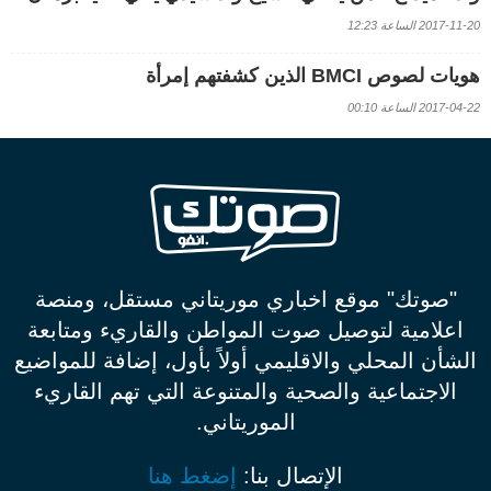
2017-11-20 الساعة 12:23
هويات لصوص BMCI الذين كشفتهم إمرأة
2017-04-22 الساعة 00:10
"صوتك" موقع اخباري موريتاني مستقل، ومنصة
اعلامية لتوصيل صوت المواطن والقاريء ومتابعة
الشأن المحلي والاقليمي أولاً بأول، إضافة للمواضيع
الاجتماعية والصحية والمتنوعة التي تهم القاريء
الموريتاني.
الإتصال بنا:
إضغط هنا