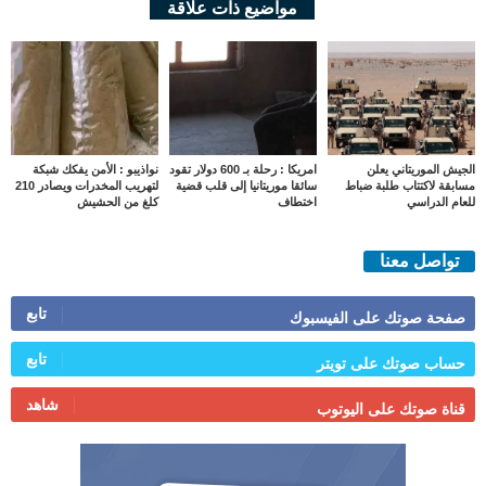
مواضيع ذات علاقة
الجيش الموريتاني يعلن
امريكا : رحلة بـ 600 دولار تقود
نواذيبو : الأمن يفكك شبكة
مسابقة لاكتتاب طلبة ضباط
سائقا موريتانيا إلى قلب قضية
لتهريب المخدرات ويصادر 210
للعام الدراسي
اختطاف
كلغ من الحشيش
تواصل معنا
تابع
صفحة صوتك على الفيسبوك
تابع
حساب صوتك على تويتر
شاهد
قناة صوتك على اليوتوب