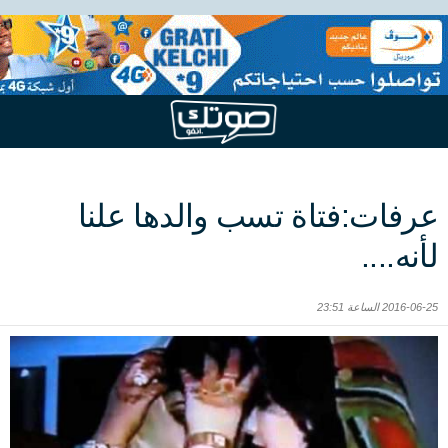
عرفات:فتاة تسب والدها علنا
لأنه....
2016-06-25 الساعة 23:51